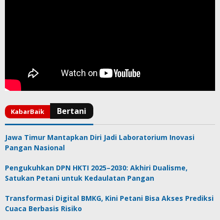
Jawa Timur Mantapkan Diri Jadi Laboratorium Inovasi
Pangan Nasional
Pengukuhkan DPN HKTI 2025–2030: Akhiri Dualisme,
Satukan Petani untuk Kedaulatan Pangan
Transformasi Digital BMKG, Kini Petani Bisa Akses Prediksi
Cuaca Berbasis Risiko