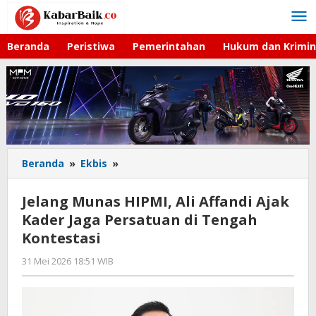
Lewati
ke
konten
Beranda
Peristiwa
Pemerintahan
Hukum dan Krimin
Beranda
»
Ekbis
»
Jelang
Munas
HIPMI,
Jelang Munas HIPMI, Ali Affandi Ajak
Ali
Kader Jaga Persatuan di Tengah
Affandi
Kontestasi
Ajak
Kader
31 Mei 2026 18:51 WIB
oleh
Jaga
Imam
Persatuan
WD
di
Tengah