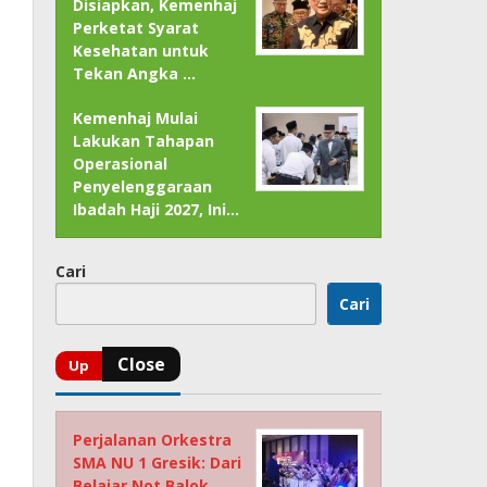
Disiapkan, Kemenhaj
Perketat Syarat
Kesehatan untuk
Tekan Angka …
Kemenhaj Mulai
Lakukan Tahapan
Operasional
Penyelenggaraan
Ibadah Haji 2027, Ini…
Cari
Cari
Perjalanan Orkestra
SMA NU 1 Gresik: Dari
Belajar Not Balok