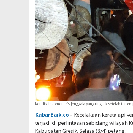
Kondisi lokomotif KA Jenggala yang ringsek setelah tertem
KabarBaik.co
– Kecelakaan kereta api ve
terjadi di perlintasan sebidang wilaya
Kabupaten Gresik, Selasa (8/4) petang.