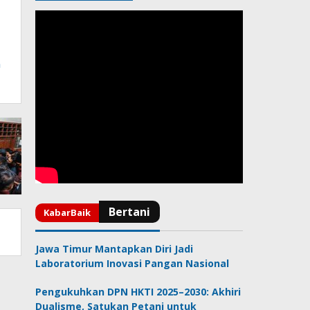
n
Jawa Timur Mantapkan Diri Jadi
Laboratorium Inovasi Pangan Nasional
Pengukuhkan DPN HKTI 2025–2030: Akhiri
Dualisme, Satukan Petani untuk