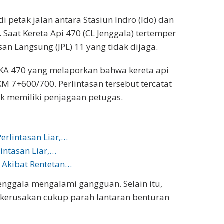
di petak jalan antara Stasiun Indro (Ido) dan
 Saat Kereta Api 470 (CL Jenggala) tertemper
san Langsung (JPL) 11 yang tidak dijaga.
 KA 470 yang melaporkan bahwa kereta api
M 7+600/700. Perlintasan tersebut tercatat
ak memiliki penjagaan petugas.
rlintasan Liar,…
intasan Liar,…
 Akibat Rentetan…
Jenggala mengalami gangguan. Selain itu,
 kerusakan cukup parah lantaran benturan