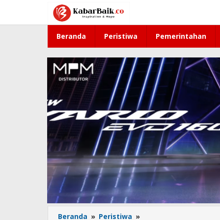
Lewati
ke
konten
Beranda
Peristiwa
Pemerintahan
Beranda
»
Peristiwa
»
KA