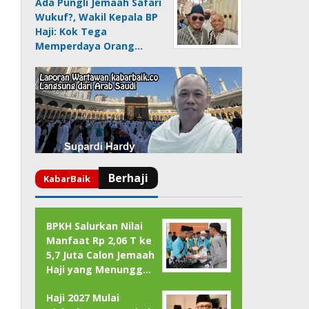
Ada Pungli Jemaah Safari
Wukuf?, Wakil Kepala BP
Haji: Kok Tega
Memperdaya Orang…
BPKH Salurkan Nilai
Manfaat Rp 2,06 T ke
5,7 Juta Calon Jemaah
Haji yang Menungg…
Haji 2027 Mulai