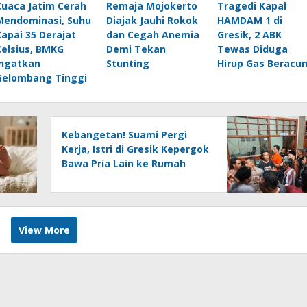
Cuaca Jatim Cerah
Remaja Mojokerto
Tragedi Kapal
Mendominasi, Suhu
Diajak Jauhi Rokok
HAMDAM 1 di
Capai 35 Derajat
dan Cegah Anemia
Gresik, 2 ABK
Celsius, BMKG
Demi Tekan
Tewas Diduga
Ingatkan
Stunting
Hirup Gas Beracu
Gelombang Tinggi
Kebangetan! Suami Pergi
Kerja, Istri di Gresik Kepergok
Bawa Pria Lain ke Rumah
View More