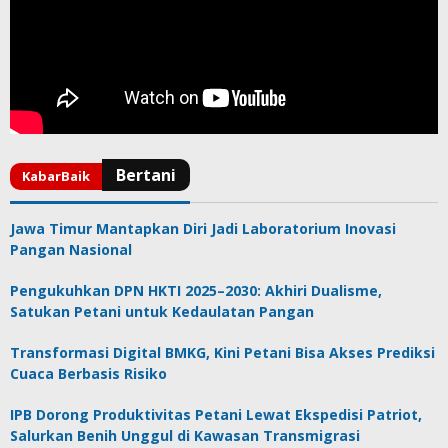
Jawa Timur Mantapkan Diri Jadi Laboratorium Inovasi
Pangan Nasional
Pengukuhkan DPN HKTI 2025–2030: Akhiri Dualisme,
Satukan Petani untuk Kedaulatan Pangan
Transformasi Digital BMKG, Kini Petani Bisa Akses Prediksi
Cuaca Berbasis Risiko
IPB Dorong Produktivitas Petani Lewat Ekspedisi Patriot,
Salurkan Benih Unggul di Kawasan Transmigrasi