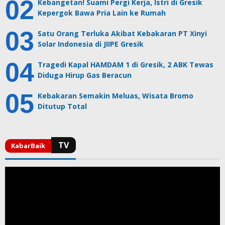
Kebangetan! Suami Pergi Kerja, Istri di Gresik
Kepergok Bawa Pria Lain ke Rumah
Satu Orang Terluka Akibat Kebakaran PT Xinyi
Solar Indonesia di JIIPE Gresik
Tragedi Kapal HAMDAM 1 di Gresik, 2 ABK Tewas
Diduga Hirup Gas Beracun
Kebakaran Semakin Meluas, Wisata Bromo
Ditutup Total