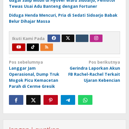
Gagal Salip Mobil di Flyover Waru Sidoarjo, Pemotor
Tewas Usai Adu Banteng dengan Fortuner
Diduga Henda Mencuri, Pria di Sedati Sidoarjo Babak
Belur Dihajar Massa
Ikuti Kami Pada
Navigasi
Pos sebelumnya
Pos berikutnya
Langgar Jam
Gerindra Laporkan Akun
pos
Operasional, Dump Truk
FB Rachel-Rachel Terkait
Mogok Picu Kemacetan
Ujaran Kebencian
Parah di Cerme Gresik