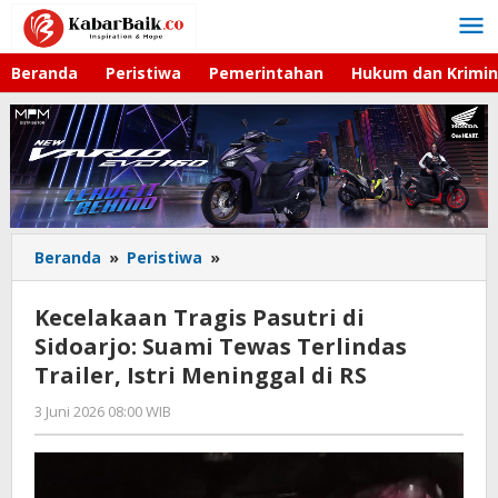
Lewati
ke
konten
Beranda
Peristiwa
Pemerintahan
Hukum dan Krimin
Beranda
»
Peristiwa
»
Kecelakaan
Tragis
Pasutri
Kecelakaan Tragis Pasutri di
di
Sidoarjo: Suami Tewas Terlindas
Sidoarjo:
Trailer, Istri Meninggal di RS
Suami
Tewas
3 Juni 2026 08:00 WIB
oleh
Terlindas
Andika
Trailer,
DP
Istri
Meninggal