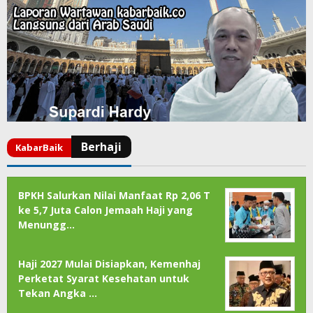
BPKH Salurkan Nilai Manfaat Rp 2,06 T
ke 5,7 Juta Calon Jemaah Haji yang
Menungg…
Haji 2027 Mulai Disiapkan, Kemenhaj
Perketat Syarat Kesehatan untuk
Tekan Angka …