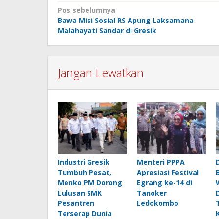
Navigasi
Pos sebelumnya
Bawa Misi Sosial RS Apung Laksamana
pos
Malahayati Sandar di Gresik
Jangan Lewatkan
Industri Gresik
Menteri PPPA
Tumbuh Pesat,
Apresiasi Festival
Menko PM Dorong
Egrang ke-14 di
Lulusan SMK
Tanoker
Pesantren
Ledokombo
Terserap Dunia