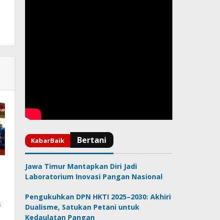
Jawa Timur Mantapkan Diri Jadi
Laboratorium Inovasi Pangan Nasional
Pengukuhkan DPN HKTI 2025–2030: Akhiri
s
Dualisme, Satukan Petani untuk
Kedaulatan Pangan