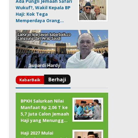
Ada Pungli Jemaah Safari
Wukuf?, Wakil Kepala BP
Haji: Kok Tega
Memperdaya Orang…
BPKH Salurkan Nilai
Manfaat Rp 2,06 T ke
5,7 Juta Calon Jemaah
Haji yang Menungg…
Haji 2027 Mulai