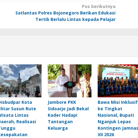
Pos berikutnya
Satlantas Polres Bojonegoro Berikan Edukasi
Tertib Berlalu Lintas kepada Pelajar
Disbudpar Kota
Jambore PKK
Bawa Misi Inklusif
Blitar Susun Rute
Sidoarjo Jadi Bekal
ke Tingkat
Wisata Lintas
Kader Hadapi
Nasional, Bupati
Daerah, Realisasi
Tantangan
Nganjuk Lepas
Tunggu
Keluarga
Kontingen Jamna
Kesepakatan
XII 2026