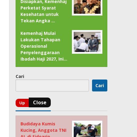
Disiapkan, Kemenhaj
Perketat Syarat
Kesehatan untuk
Tekan Angka …
Kemenhaj Mulai
Lakukan Tahapan
Operasional
Penyelenggaraan
Ibadah Haji 2027, Ini…
Cari
Cari
Budidaya Kumis
Kucing, Anggota TNI
AL di Sidoarjo