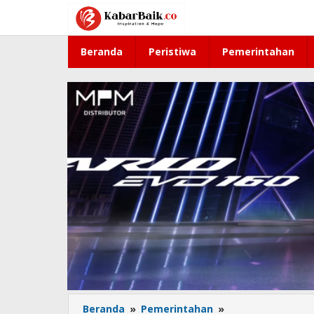
Lewati
ke
konten
Beranda
Peristiwa
Pemerintahan
Beranda
»
Pemerintahan
»
Kominfo