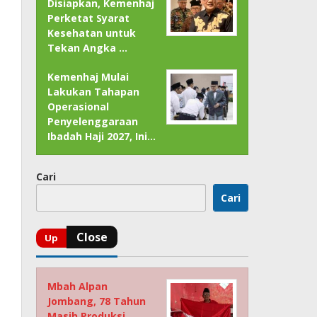
Disiapkan, Kemenhaj
Perketat Syarat
Kesehatan untuk
Tekan Angka …
Kemenhaj Mulai
Lakukan Tahapan
Operasional
Penyelenggaraan
Ibadah Haji 2027, Ini…
Cari
Cari
Mbah Alpan
Jombang, 78 Tahun
Masih Produksi