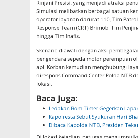
Rinjani Presisi, yang menjadi atraksi pe
Simulasi melibatkan berbagai satuan ker
operator layanan darurat 110, Tim Patrol
Response Team (CRT) Brimob, Tim Penjina
hingga Tim Inafis.
Skenario diawali dengan aksi pembegal
pengendara sepeda motor perempuan oleh
api. Korban kemudian menghubungi layan
direspons Command Center Polda NTB den
lokasi.
Baca Juga:
Ledakan Bom Timer Gegerkan Lapa
Kapolresta Sebut Syukuran Hari Bh
Dibaca Kapolda NTB, Presiden Tek
Di lokasi kejadian, petugas mengumpulk