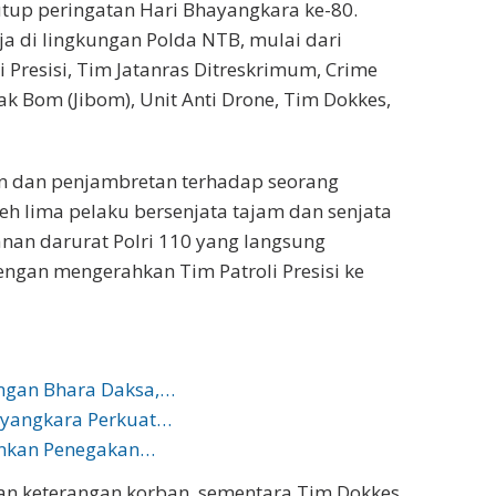
nutup peringatan Hari Bhayangkara ke-80.
ja di lingkungan Polda NTB, mulai dari
i Presisi, Tim Jatanras Ditreskrimum, Crime
k Bom (Jibom), Unit Anti Drone, Tim Dokkes,
an dan penjambretan terhadap seorang
 lima pelaku bersenjata tajam dan senjata
an darurat Polri 110 yang langsung
gan mengerahkan Tim Patroli Presisi ke
ngan Bhara Daksa,…
ayangkara Perkuat…
ankan Penegakan…
an keterangan korban, sementara Tim Dokkes