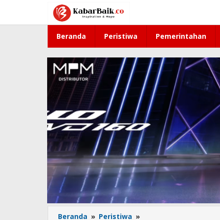
Lewati
ke
konten
Beranda
Peristiwa
Pemerintahan
Beranda
»
Peristiwa
»
Ledakan