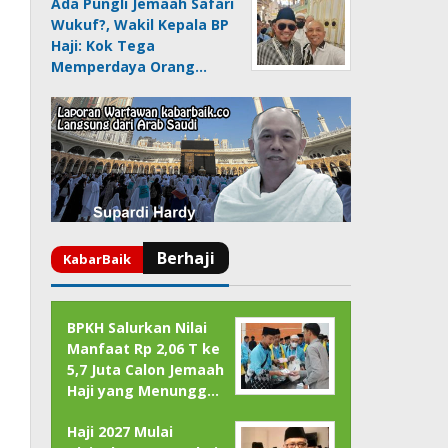
Ada Pungli Jemaah Safari
Wukuf?, Wakil Kepala BP
Haji: Kok Tega
Memperdaya Orang…
BPKH Salurkan Nilai
Manfaat Rp 2,06 T ke
5,7 Juta Calon Jemaah
Haji yang Menungg…
Haji 2027 Mulai