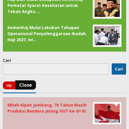
Perketat Syarat Kesehatan untuk
Tekan Angka …
Kemenhaj Mulai Lakukan Tahapan
Operasional Penyelenggaraan Ibadah
Haji 2027, Ini…
Cari
Cari
Mbah Alpan Jombang, 78 Tahun Masih
Produksi Bendera Jelang HUT ke-81 RI