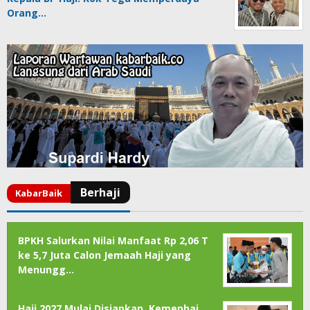
Orang…
BPKH Salurkan Nilai Manfaat Rp 2,06 T
ke 5,7 Juta Calon Jemaah Haji yang
Menungg…
Haji 2027 Mulai Disiapkan, Kemenhaj