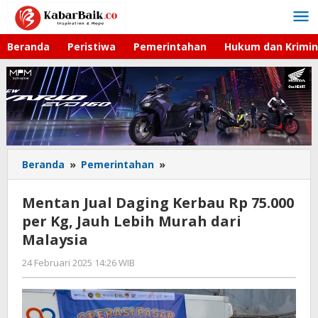
Lewati
ke
konten
Beranda
Peristiwa
Pemerintahan
Hukum dan Krimin
Beranda
»
Pemerintahan
»
Mentan
Jual
Daging
Mentan Jual Daging Kerbau Rp 75.000
Kerbau
per Kg, Jauh Lebih Murah dari
Rp
Malaysia
75.000
per
24 Februari 2025 14:26 WIB
oleh
Kg,
Gagah
Jauh
Saputra
Lebih
Murah