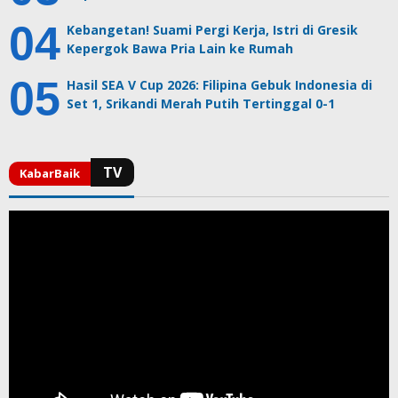
Kebangetan! Suami Pergi Kerja, Istri di Gresik
Kepergok Bawa Pria Lain ke Rumah
Hasil SEA V Cup 2026: Filipina Gebuk Indonesia di
Set 1, Srikandi Merah Putih Tertinggal 0-1