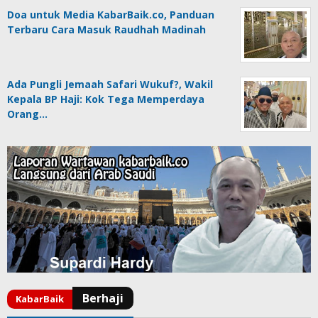
Doa untuk Media KabarBaik.co, Panduan
Terbaru Cara Masuk Raudhah Madinah
Ada Pungli Jemaah Safari Wukuf?, Wakil
Kepala BP Haji: Kok Tega Memperdaya
Orang…