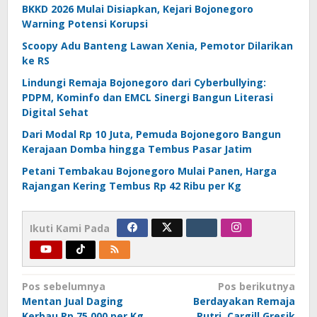
BKKD 2026 Mulai Disiapkan, Kejari Bojonegoro
Warning Potensi Korupsi
Scoopy Adu Banteng Lawan Xenia, Pemotor Dilarikan
ke RS
Lindungi Remaja Bojonegoro dari Cyberbullying:
PDPM, Kominfo dan EMCL Sinergi Bangun Literasi
Digital Sehat
Dari Modal Rp 10 Juta, Pemuda Bojonegoro Bangun
Kerajaan Domba hingga Tembus Pasar Jatim
Petani Tembakau Bojonegoro Mulai Panen, Harga
Rajangan Kering Tembus Rp 42 Ribu per Kg
Ikuti Kami Pada
Navigasi
Pos sebelumnya
Pos berikutnya
Mentan Jual Daging
Berdayakan Remaja
pos
Kerbau Rp 75.000 per Kg,
Putri, Cargill Gresik