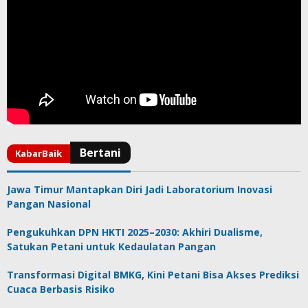
Jawa Timur Mantapkan Diri Jadi Laboratorium Inovasi
Pangan Nasional
Pengukuhkan DPN HKTI 2025–2030: Akhiri Dualisme,
Satukan Petani untuk Kedaulatan Pangan
Transformasi Digital BMKG, Kini Petani Bisa Akses Prediksi
Cuaca Berbasis Risiko