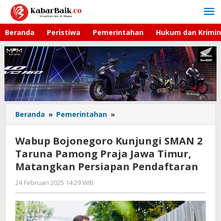
Lewati
ke
konten
Beranda
Peristiwa
Pemerintahan
Hukum dan Krimin
Beranda
»
Pemerintahan
»
Wabup
Bojonegoro
Kunjungi
Wabup Bojonegoro Kunjungi SMAN 2
SMAN
Taruna Pamong Praja Jawa Timur,
2
Matangkan Persiapan Pendaftaran
Taruna
Pamong
24 Februari 2025 14:29 WIB
oleh
Praja
Andika
Jawa
DP
Timur,
Matangkan