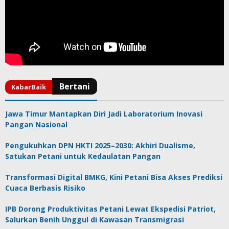
Jawa Timur Mantapkan Diri Jadi Laboratorium Inovasi
Pangan Nasional
Pengukuhkan DPN HKTI 2025–2030: Akhiri Dualisme,
Satukan Petani untuk Kedaulatan Pangan
Transformasi Digital BMKG, Kini Petani Bisa Akses Prediksi
Cuaca Berbasis Risiko
IPB Dorong Produktivitas Petani Lewat Ekspedisi Patriot,
Salurkan Benih Unggul di Kawasan Transmigrasi