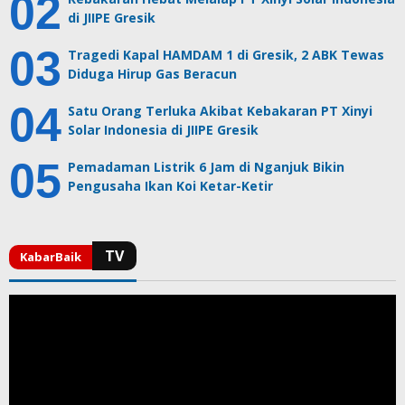
di JIIPE Gresik
Tragedi Kapal HAMDAM 1 di Gresik, 2 ABK Tewas
Diduga Hirup Gas Beracun
Satu Orang Terluka Akibat Kebakaran PT Xinyi
Solar Indonesia di JIIPE Gresik
Pemadaman Listrik 6 Jam di Nganjuk Bikin
Pengusaha Ikan Koi Ketar-Ketir