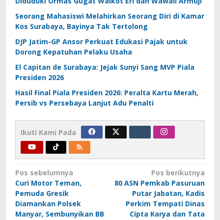
Diduduki Ormas Gugat Walkot Eri dan Wawali Armuji
Seorang Mahasiswi Melahirkan Seorang Diri di Kamar
Kos Surabaya, Bayinya Tak Tertolong
DJP Jatim-GP Ansor Perkuat Edukasi Pajak untuk
Dorong Kepatuhan Pelaku Usaha
El Capitan de Surabaya: Jejak Sunyi Sang MVP Piala
Presiden 2026
Hasil Final Piala Presiden 2026: Peralta Kartu Merah,
Persib vs Persebaya Lanjut Adu Penalti
Ikuti Kami Pada
Navigasi
Pos sebelumnya
Pos berikutnya
Curi Motor Teman,
80 ASN Pemkab Pasuruan
pos
Pemuda Gresik
Putar Jabatan, Kadis
Diamankan Polsek
Perkim Tempati Dinas
Manyar, Sembunyikan BB
Cipta Karya dan Tata