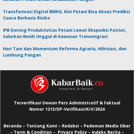
Transformasi Digital BMKG, Kini Petani Bisa Akses Prediksi
Cuaca Berbasis Risiko
IPB Dorong Produktivitas Petani Lewat Ekspedisi Patriot,
Salurkan Benih Unggul di Kawasan Transmigrasi
Hari Tani dan Momentum Reforma Agraria, Hilirisasi, dan
Lumbung Pangan
Terverifikasi Dewan Pers Administratif & Faktual
Nomor 1213/DP-Verifikasi/K/V/2024
Beranda
–
Tentang Kami –
Redaksi –
Pedoman Media Siber
–
Term & Condition –
Privacy Policy
–
Indeks Berita –