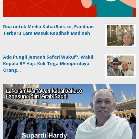
Doa untuk Media KabarBaik.co, Panduan
Terbaru Cara Masuk Raudhah Madinah
Ada Pungli Jemaah Safari Wukuf?, Wakil
Kepala BP Haji: Kok Tega Memperdaya
Orang…