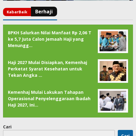
BPKH Salurkan Nilai Manfaat Rp 2,06 T
ke 5,7 Juta Calon Jemaah Haji yang
Menungg…
Haji 2027 Mulai Disiapkan, Kemenhaj
Perketat Syarat Kesehatan untuk
Tekan Angka …
Kemenhaj Mulai Lakukan Tahapan
Operasional Penyelenggaraan Ibadah
Haji 2027, Ini…
Cari
Cari