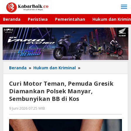
Lewati
ke
konten
Beranda
Peristiwa
Pemerintahan
Hukum dan Krimin
Beranda
»
Hukum dan Kriminal
»
Curi
Motor
Teman,
Curi Motor Teman, Pemuda Gresik
Pemuda
Diamankan Polsek Manyar,
Gresik
Sembunyikan BB di Kos
Diamankan
Polsek
9 Juni 2026 07:25 WIB
oleh
Manyar,
Andika
Sembunyikan
DP
BB
di