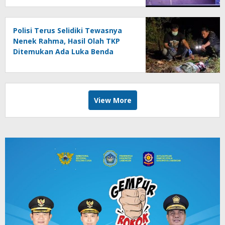
Polisi Terus Selidiki Tewasnya
Nenek Rahma, Hasil Olah TKP
Ditemukan Ada Luka Benda
Tajam
View More