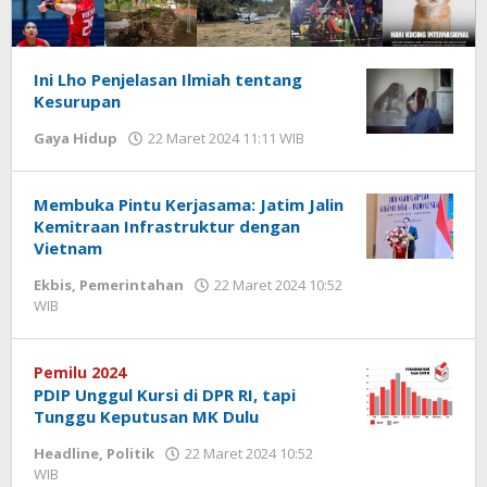
KABARBAIK.CO
Ini Lho Penjelasan Ilmiah tentang
Kesurupan
Gaya Hidup
22 Maret 2024 11:11 WIB
oleh
Lilis
Dewi
Membuka Pintu Kerjasama: Jatim Jalin
Kemitraan Infrastruktur dengan
Vietnam
Ekbis
,
Pemerintahan
22 Maret 2024 10:52
WIB
oleh
Lilis
Dewi
Pemilu 2024
PDIP Unggul Kursi di DPR RI, tapi
Tunggu Keputusan MK Dulu
Headline
,
Politik
22 Maret 2024 10:52
WIB
oleh