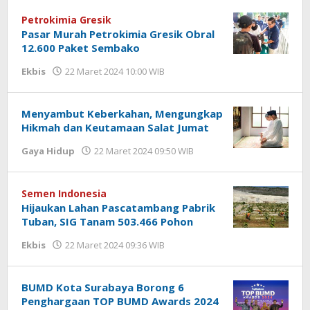
Dewi
Petrokimia Gresik
Pasar Murah Petrokimia Gresik Obral
12.600 Paket Sembako
Ekbis
22 Maret 2024 10:00 WIB
oleh
Andika
DP
Menyambut Keberkahan, Mengungkap
Hikmah dan Keutamaan Salat Jumat
Gaya Hidup
22 Maret 2024 09:50 WIB
oleh
Lilis
Dewi
Semen Indonesia
Hijaukan Lahan Pascatambang Pabrik
Tuban, SIG Tanam 503.466 Pohon
Ekbis
22 Maret 2024 09:36 WIB
oleh
Andika
DP
BUMD Kota Surabaya Borong 6
Penghargaan TOP BUMD Awards 2024