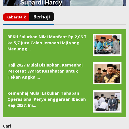
BPKH Salurkan Nilai Manfaat Rp 2,06 T
ke 5,7 Juta Calon Jemaah Haji yang
Menungg…
Haji 2027 Mulai Disiapkan, Kemenhaj
Perketat Syarat Kesehatan untuk
Tekan Angka …
Kemenhaj Mulai Lakukan Tahapan
Operasional Penyelenggaraan Ibadah
Haji 2027, Ini…
Cari