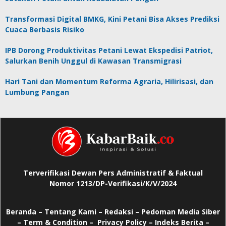
Transformasi Digital BMKG, Kini Petani Bisa Akses Prediksi
Cuaca Berbasis Risiko
IPB Dorong Produktivitas Petani Lewat Ekspedisi Patriot,
Salurkan Benih Unggul di Kawasan Transmigrasi
Hari Tani dan Momentum Reforma Agraria, Hilirisasi, dan
Lumbung Pangan
Terverifikasi Dewan Pers Administratif & Faktual
Nomor 1213/DP-Verifikasi/K/V/2024
Beranda
–
Tentang Kami –
Redaksi –
Pedoman Media Siber
–
Term & Condition –
Privacy Policy
–
Indeks Berita –