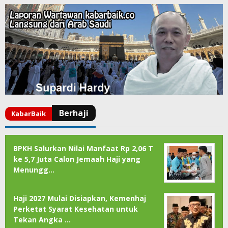
BPKH Salurkan Nilai Manfaat Rp 2,06 T
ke 5,7 Juta Calon Jemaah Haji yang
Menungg…
Haji 2027 Mulai Disiapkan, Kemenhaj
Perketat Syarat Kesehatan untuk
Tekan Angka …