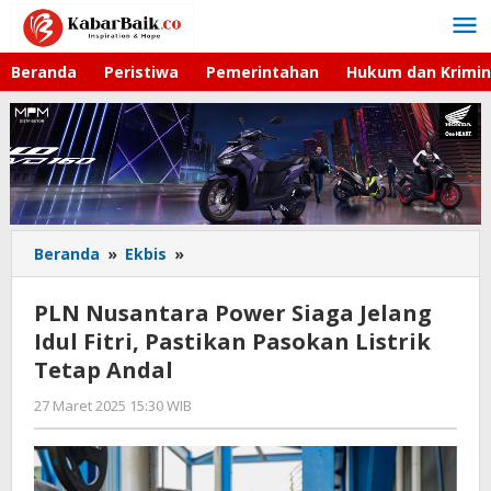
Lewati
ke
konten
Beranda
Peristiwa
Pemerintahan
Hukum dan Krimin
Beranda
»
Ekbis
»
PLN
Nusantara
Power
PLN Nusantara Power Siaga Jelang
Siaga
Idul Fitri, Pastikan Pasokan Listrik
Jelang
Tetap Andal
Idul
Fitri,
27 Maret 2025 15:30 WIB
oleh
Pastikan
Gagah
Pasokan
Saputra
Listrik
Tetap