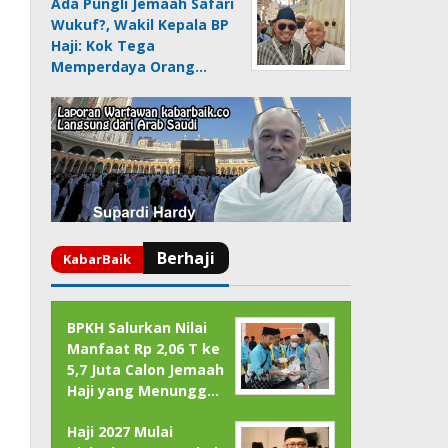
Ada Pungli Jemaah Safari
Wukuf?, Wakil Kepala BP
Haji: Kok Tega
Memperdaya Orang…
BPKH Salurkan Nilai
Manfaat Rp 2,06 T ke
5,7 Juta Calon Jemaah
Haji yang Menungg…
Haji 2027 Mulai