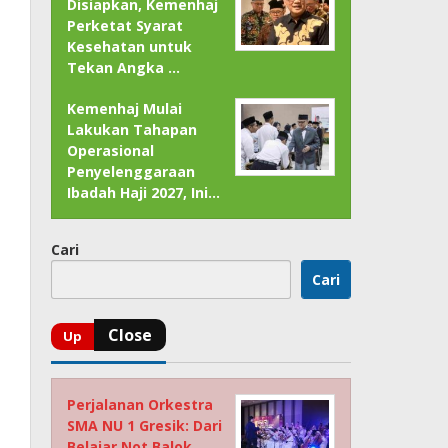
Disiapkan, Kemenhaj
Perketat Syarat
Kesehatan untuk
Tekan Angka …
Kemenhaj Mulai
Lakukan Tahapan
Operasional
Penyelenggaraan
Ibadah Haji 2027, Ini…
Cari
Cari
Perjalanan Orkestra
SMA NU 1 Gresik: Dari
Belajar Not Balok