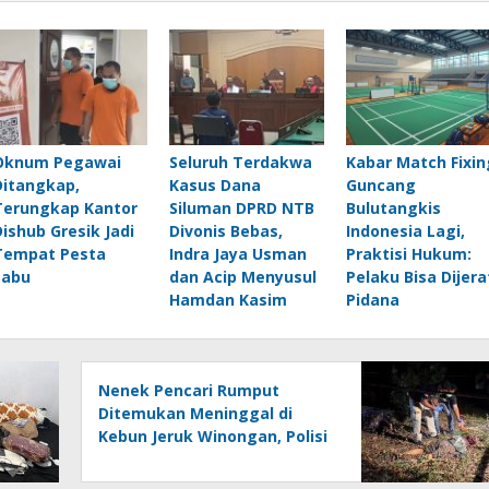
Oknum Pegawai
Seluruh Terdakwa
Kabar Match Fixin
Ditangkap,
Kasus Dana
Guncang
Terungkap Kantor
Siluman DPRD NTB
Bulutangkis
Dishub Gresik Jadi
Divonis Bebas,
Indonesia Lagi,
Tempat Pesta
Indra Jaya Usman
Praktisi Hukum:
Sabu
dan Acip Menyusul
Pelaku Bisa Dijera
Hamdan Kasim
Pidana
Nenek Pencari Rumput
Ditemukan Meninggal di
Kebun Jeruk Winongan, Polisi
Temukan Luka di Tubuh
Korban