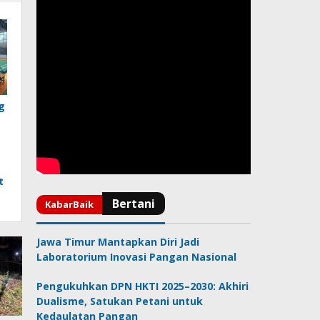
g
t
Jawa Timur Mantapkan Diri Jadi
Laboratorium Inovasi Pangan Nasional
Pengukuhkan DPN HKTI 2025–2030: Akhiri
Dualisme, Satukan Petani untuk
Kedaulatan Pangan