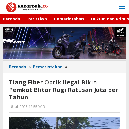
Lewati
ke
konten
Beranda
Peristiwa
Pemerintahan
Hukum dan Krimin
Beranda
»
Pemerintahan
»
Tiang
Fiber
Optik
Tiang Fiber Optik Ilegal Bikin
Ilegal
Pemkot Blitar Rugi Ratusan Juta per
Bikin
Tahun
Pemkot
Blitar
18 Juli 2025 13:55 WIB
oleh
Rugi
Andika
Ratusan
DP
Juta
per