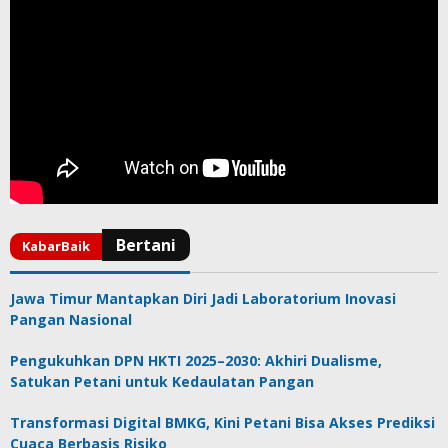
Jawa Timur Mantapkan Diri Jadi Laboratorium Inovasi
Pangan Nasional
Pengukuhkan DPN HKTI 2025–2030: Akhiri Dualisme,
Satukan Petani untuk Kedaulatan Pangan
Transformasi Digital BMKG, Kini Petani Bisa Akses Prediksi
Cuaca Berbasis Risiko