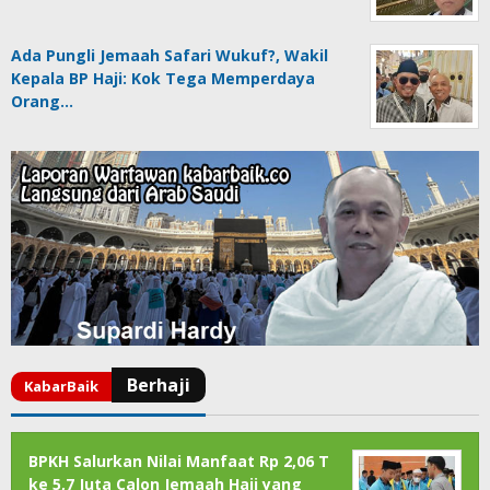
Ada Pungli Jemaah Safari Wukuf?, Wakil
Kepala BP Haji: Kok Tega Memperdaya
Orang…
BPKH Salurkan Nilai Manfaat Rp 2,06 T
ke 5,7 Juta Calon Jemaah Haji yang