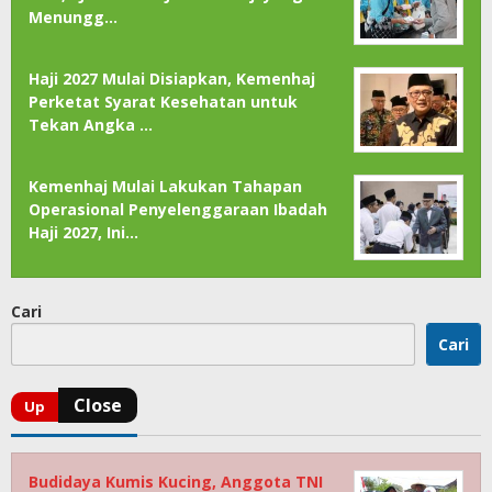
Menungg…
Haji 2027 Mulai Disiapkan, Kemenhaj
Perketat Syarat Kesehatan untuk
Tekan Angka …
Kemenhaj Mulai Lakukan Tahapan
Operasional Penyelenggaraan Ibadah
Haji 2027, Ini…
Cari
Cari
Budidaya Kumis Kucing, Anggota TNI