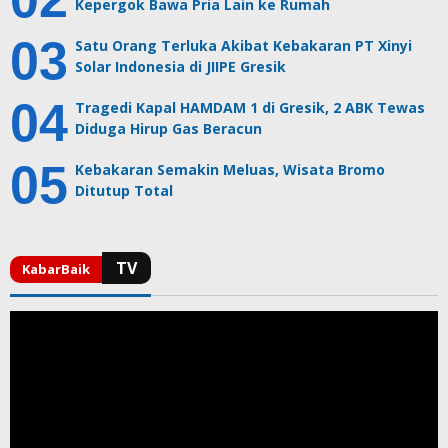
Kepergok Bawa Pria Lain ke Rumah
Satu Orang Terluka Akibat Kebakaran PT Xinyi
Solar Indonesia di JIIPE Gresik
Tragedi Kapal HAMDAM 1 di Gresik, 2 ABK Tewas
Diduga Hirup Gas Beracun
Kebakaran Semakin Meluas, Wisata Bromo
Ditutup Total