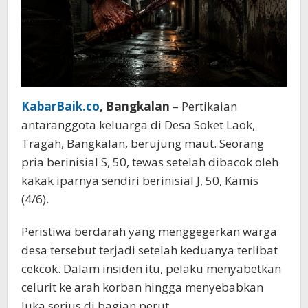
KabarBaik.co
, Bangkalan
– Pertikaian
antaranggota keluarga di Desa Soket Laok,
Tragah, Bangkalan, berujung maut. Seorang
pria berinisial S, 50, tewas setelah dibacok oleh
kakak iparnya sendiri berinisial J, 50, Kamis
(4/6).
Peristiwa berdarah yang menggegerkan warga
desa tersebut terjadi setelah keduanya terlibat
cekcok. Dalam insiden itu, pelaku menyabetkan
celurit ke arah korban hingga menyebabkan
luka serius di bagian perut.