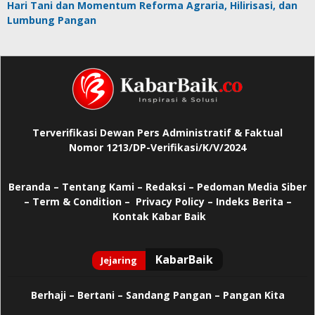
Hari Tani dan Momentum Reforma Agraria, Hilirisasi, dan
Lumbung Pangan
Terverifikasi Dewan Pers Administratif & Faktual
Nomor 1213/DP-Verifikasi/K/V/2024
Beranda
–
Tentang Kami –
Redaksi –
Pedoman Media Siber
–
Term & Condition –
Privacy Policy
–
Indeks Berita –
Kontak Kabar Baik
Berhaji
–
Bertani –
Sandang Pangan –
Pangan Kita