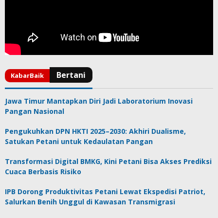
Jawa Timur Mantapkan Diri Jadi Laboratorium Inovasi
Pangan Nasional
Pengukuhkan DPN HKTI 2025–2030: Akhiri Dualisme,
Satukan Petani untuk Kedaulatan Pangan
Transformasi Digital BMKG, Kini Petani Bisa Akses Prediksi
Cuaca Berbasis Risiko
IPB Dorong Produktivitas Petani Lewat Ekspedisi Patriot,
Salurkan Benih Unggul di Kawasan Transmigrasi