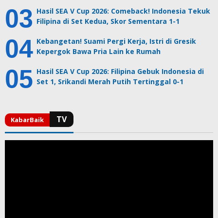
Hasil SEA V Cup 2026: Comeback! Indonesia Tekuk
Filipina di Set Kedua, Skor Sementara 1-1
Kebangetan! Suami Pergi Kerja, Istri di Gresik
Kepergok Bawa Pria Lain ke Rumah
Hasil SEA V Cup 2026: Filipina Gebuk Indonesia di
Set 1, Srikandi Merah Putih Tertinggal 0-1