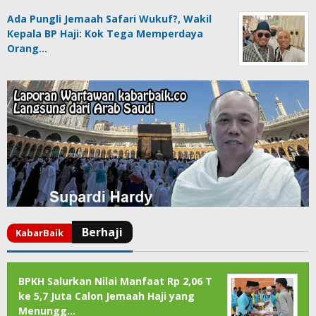
Ada Pungli Jemaah Safari Wukuf?, Wakil
Kepala BP Haji: Kok Tega Memperdaya
Orang…
BPKH Salurkan Nilai Manfaat Rp 2,06 T
ke 5,7 Juta Calon Jemaah Haji yang
Menungg…