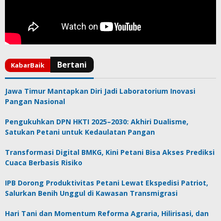
Jawa Timur Mantapkan Diri Jadi Laboratorium Inovasi
Pangan Nasional
Pengukuhkan DPN HKTI 2025–2030: Akhiri Dualisme,
Satukan Petani untuk Kedaulatan Pangan
Transformasi Digital BMKG, Kini Petani Bisa Akses Prediksi
Cuaca Berbasis Risiko
IPB Dorong Produktivitas Petani Lewat Ekspedisi Patriot,
Salurkan Benih Unggul di Kawasan Transmigrasi
Hari Tani dan Momentum Reforma Agraria, Hilirisasi, dan