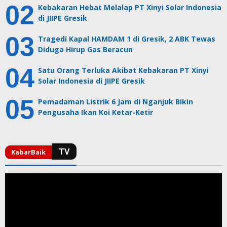
Kebakaran Hebat Melalap PT Xinyi Solar Indonesia
di JIIPE Gresik
Tragedi Kapal HAMDAM 1 di Gresik, 2 ABK Tewas
Diduga Hirup Gas Beracun
Satu Orang Terluka Akibat Kebakaran PT Xinyi
Solar Indonesia di JIIPE Gresik
Pemadaman Listrik 6 Jam di Nganjuk Bikin
Pengusaha Ikan Koi Ketar-Ketir