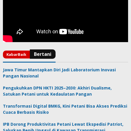
Jawa Timur Mantapkan Diri Jadi Laboratorium Inovasi
Pangan Nasional
Pengukuhkan DPN HKTI 2025–2030: Akhiri Dualisme,
Satukan Petani untuk Kedaulatan Pangan
Transformasi Digital BMKG, Kini Petani Bisa Akses Prediksi
Cuaca Berbasis Risiko
IPB Dorong Produktivitas Petani Lewat Ekspedisi Patriot,
Salurkan Benih Unggul di Kawasan Transmigrasi