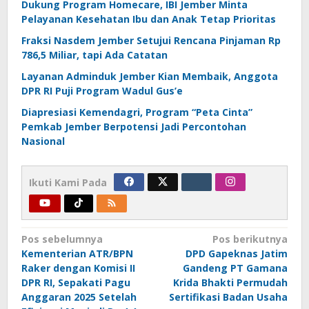
Dukung Program Homecare, IBI Jember Minta
Pelayanan Kesehatan Ibu dan Anak Tetap Prioritas
Fraksi Nasdem Jember Setujui Rencana Pinjaman Rp
786,5 Miliar, tapi Ada Catatan
Layanan Adminduk Jember Kian Membaik, Anggota
DPR RI Puji Program Wadul Gus’e
Diapresiasi Kemendagri, Program “Peta Cinta”
Pemkab Jember Berpotensi Jadi Percontohan
Nasional
Ikuti Kami Pada
Navigasi
Pos sebelumnya
Pos berikutnya
Kementerian ATR/BPN
DPD Gapeknas Jatim
pos
Raker dengan Komisi II
Gandeng PT Gamana
DPR RI, Sepakati Pagu
Krida Bhakti Permudah
Anggaran 2025 Setelah
Sertifikasi Badan Usaha