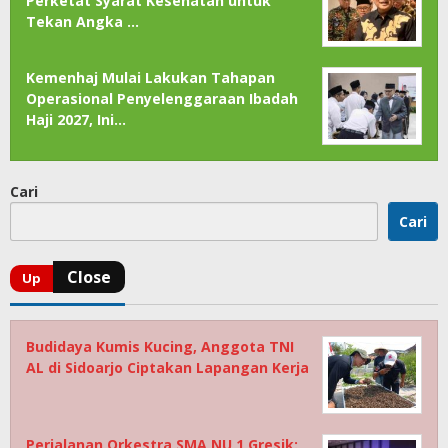
Perketat Syarat Kesehatan untuk
Tekan Angka …
Kemenhaj Mulai Lakukan Tahapan
Operasional Penyelenggaraan Ibadah
Haji 2027, Ini…
Cari
Cari
Budidaya Kumis Kucing, Anggota TNI
AL di Sidoarjo Ciptakan Lapangan Kerja
Perjalanan Orkestra SMA NU 1 Gresik: