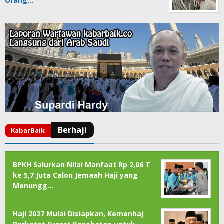
Orang…
BPKH Salurkan Nilai Manfaat Rp 2,06 T
ke 5,7 Juta Calon Jemaah Haji yang
Menungg…
Haji 2027 Mulai Disiapkan, Kemenhaj