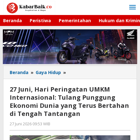
Lewati
ke
konten
Beranda
Peristiwa
Pemerintahan
Hukum dan Krimin
Beranda
»
Gaya Hidup
»
27
Juni,
Hari
27 Juni, Hari Peringatan UMKM
Peringatan
Internasional: Tulang Punggung
UMKM
Ekonomi Dunia yang Terus Bertahan
Internasional:
Tulang
di Tengah Tantangan
Punggung
27 Juni 2026 09:53 WIB
oleh
Ekonomi
Imam
Dunia
WD
yang