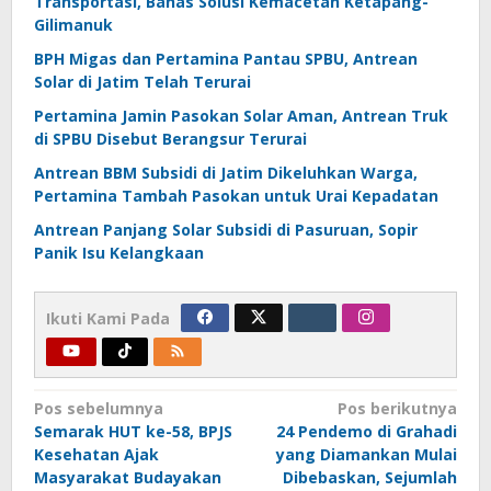
Transportasi, Bahas Solusi Kemacetan Ketapang-
Gilimanuk
BPH Migas dan Pertamina Pantau SPBU, Antrean
Solar di Jatim Telah Terurai
Pertamina Jamin Pasokan Solar Aman, Antrean Truk
di SPBU Disebut Berangsur Terurai
Antrean BBM Subsidi di Jatim Dikeluhkan Warga,
Pertamina Tambah Pasokan untuk Urai Kepadatan
Antrean Panjang Solar Subsidi di Pasuruan, Sopir
Panik Isu Kelangkaan
Ikuti Kami Pada
Navigasi
Pos sebelumnya
Pos berikutnya
Semarak HUT ke-58, BPJS
24 Pendemo di Grahadi
pos
Kesehatan Ajak
yang Diamankan Mulai
Masyarakat Budayakan
Dibebaskan, Sejumlah