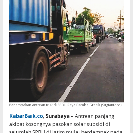
Penampakan antrean truk di SPBU Raya Bambe Gresik (Sugiantoro)
KabarBaik.co
, Surabaya
– Antrean panjang
akibat kosongnya pasokan solar subsidi di
sejumlah SPBU di Jatim mulai berdampak pada