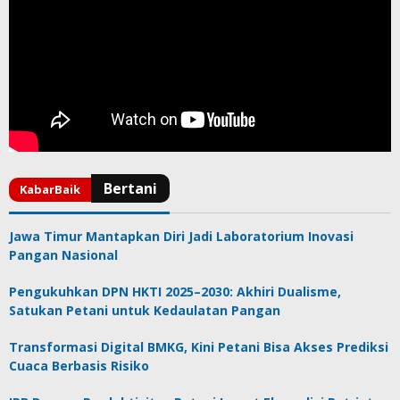
Jawa Timur Mantapkan Diri Jadi Laboratorium Inovasi
Pangan Nasional
Pengukuhkan DPN HKTI 2025–2030: Akhiri Dualisme,
Satukan Petani untuk Kedaulatan Pangan
Transformasi Digital BMKG, Kini Petani Bisa Akses Prediksi
Cuaca Berbasis Risiko