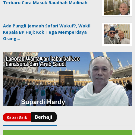
Terbaru Cara Masuk Raudhah Madinah
Ada Pungli Jemaah Safari Wukuf?, Wakil
Kepala BP Haji: Kok Tega Memperdaya
Orang…