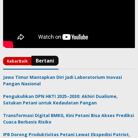
Jawa Timur Mantapkan Diri Jadi Laboratorium Inovasi
Pangan Nasional
Pengukuhkan DPN HKTI 2025–2030: Akhiri Dualisme,
Satukan Petani untuk Kedaulatan Pangan
Transformasi Digital BMKG, Kini Petani Bisa Akses Prediksi
Cuaca Berbasis Risiko
IPB Dorong Produktivitas Petani Lewat Ekspedisi Patriot,