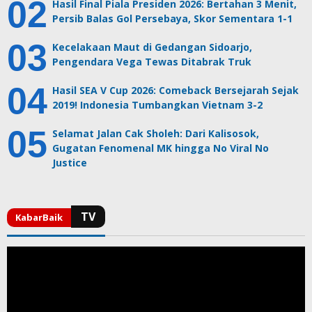
Hasil Final Piala Presiden 2026: Bertahan 3 Menit,
Persib Balas Gol Persebaya, Skor Sementara 1-1
Kecelakaan Maut di Gedangan Sidoarjo,
Pengendara Vega Tewas Ditabrak Truk
Hasil SEA V Cup 2026: Comeback Bersejarah Sejak
2019! Indonesia Tumbangkan Vietnam 3-2
Selamat Jalan Cak Sholeh: Dari Kalisosok,
Gugatan Fenomenal MK hingga No Viral No
Justice