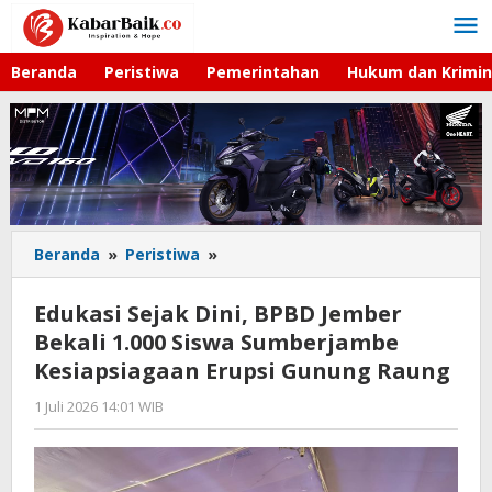
Lewati
ke
konten
Beranda
Peristiwa
Pemerintahan
Hukum dan Krimin
Beranda
»
Peristiwa
»
Edukasi
Sejak
Dini,
Edukasi Sejak Dini, BPBD Jember
BPBD
Bekali 1.000 Siswa Sumberjambe
Jember
Kesiapsiagaan Erupsi Gunung Raung
Bekali
1.000
1 Juli 2026 14:01 WIB
oleh
Siswa
Faisal
Sumberjambe
Kesiapsiagaan
Erupsi