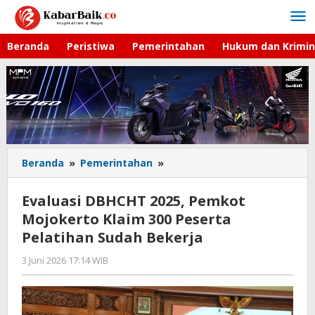
Lewati
ke
konten
Beranda
Peristiwa
Pemerintahan
Hukum dan Krimin
Beranda
»
Pemerintahan
»
Evaluasi
DBHCHT
2025,
Evaluasi DBHCHT 2025, Pemkot
Pemkot
Mojokerto Klaim 300 Peserta
Mojokerto
Pelatihan Sudah Bekerja
Klaim
300
3 Juni 2026 17:14 WIB
oleh
Peserta
Gagah
Pelatihan
Saputra
Sudah
Bekerja