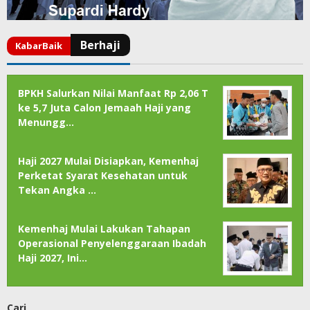
BPKH Salurkan Nilai Manfaat Rp 2,06 T
ke 5,7 Juta Calon Jemaah Haji yang
Menungg…
Haji 2027 Mulai Disiapkan, Kemenhaj
Perketat Syarat Kesehatan untuk
Tekan Angka …
Kemenhaj Mulai Lakukan Tahapan
Operasional Penyelenggaraan Ibadah
Haji 2027, Ini…
Cari