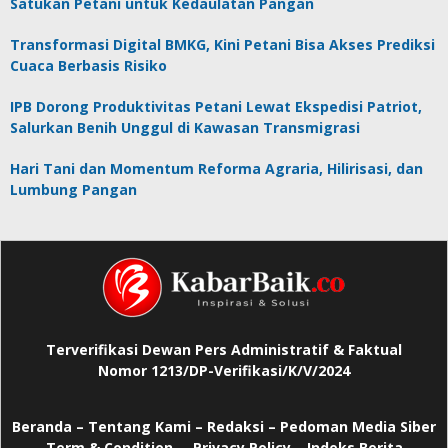
Satukan Petani untuk Kedaulatan Pangan
Transformasi Digital BMKG, Kini Petani Bisa Akses Prediksi
Cuaca Berbasis Risiko
IPB Dorong Produktivitas Petani Lewat Ekspedisi Patriot,
Salurkan Benih Unggul di Kawasan Transmigrasi
Hari Tani dan Momentum Reforma Agraria, Hilirisasi, dan
Lumbung Pangan
Terverifikasi Dewan Pers Administratif & Faktual
Nomor 1213/DP-Verifikasi/K/V/2024
Beranda
–
Tentang Kami –
Redaksi –
Pedoman Media Siber
–
Term & Condition –
Privacy Policy
–
Indeks Berita –