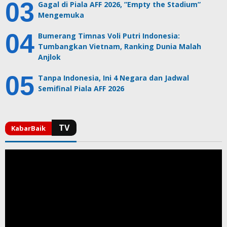
Gagal di Piala AFF 2026, ”Empty the Stadium”
Mengemuka
Bumerang Timnas Voli Putri Indonesia:
Tumbangkan Vietnam, Ranking Dunia Malah
Anjlok
Tanpa Indonesia, Ini 4 Negara dan Jadwal
Semifinal Piala AFF 2026