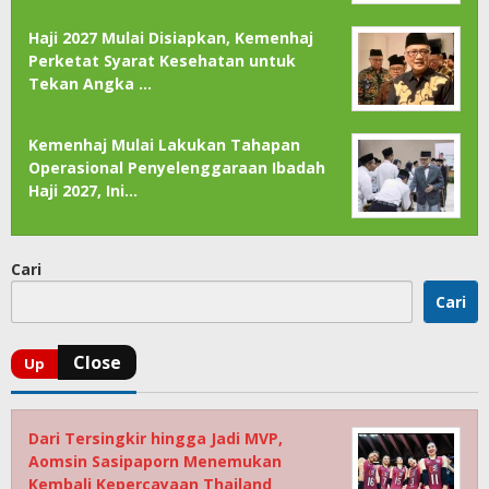
Haji 2027 Mulai Disiapkan, Kemenhaj
Perketat Syarat Kesehatan untuk
Tekan Angka …
Kemenhaj Mulai Lakukan Tahapan
Operasional Penyelenggaraan Ibadah
Haji 2027, Ini…
Cari
Cari
Dari Tersingkir hingga Jadi MVP,
Aomsin Sasipaporn Menemukan
Kembali Kepercayaan Thailand