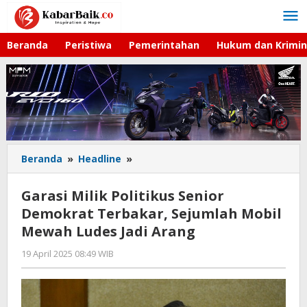
Lewati
ke
konten
Beranda
Peristiwa
Pemerintahan
Hukum dan Krimin
Beranda
»
Headline
»
Garasi
Milik
Politikus
Garasi Milik Politikus Senior
Senior
Demokrat Terbakar, Sejumlah Mobil
Demokrat
Mewah Ludes Jadi Arang
Terbakar,
Sejumlah
19 April 2025 08:49 WIB
oleh
Mobil
Hardy
Mewah
Ludes
Jadi