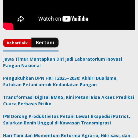
Jawa Timur Mantapkan Diri Jadi Laboratorium Inovasi
Pangan Nasional
Pengukuhkan DPN HKTI 2025–2030: Akhiri Dualisme,
Satukan Petani untuk Kedaulatan Pangan
Transformasi Digital BMKG, Kini Petani Bisa Akses Prediksi
Cuaca Berbasis Risiko
IPB Dorong Produktivitas Petani Lewat Ekspedisi Patriot,
Salurkan Benih Unggul di Kawasan Transmigrasi
Hari Tani dan Momentum Reforma Agraria, Hilirisasi, dan