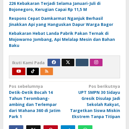
226 Kebakaran Terjadi Selama Januari-Juli di
Bojonegoro, Kerugian Capai Rp 11,5 M
Respons Cepat Damkarmat Nganjuk Berhasil
Jinakkan Api yang Hanguskan Dapur Warga Bagor
Kebakaran Hebat Landa Pabrik Pakan Ternak di
Mojowarno Jombang, Api Melalap Mesin dan Bahan
Baku
Ikuti Kami Pada
Navigasi
Pos sebelumnya
Pos berikutnya
Detik-Detik Bocah 14
UPT SMPN 30 Sidayu
pos
Tahun Terombang-
Gresik Disulap Jadi
ambing dan Terlempar
Sekolah Rakyat,
dari Wahana 360 di Jatim
Targetkan Siswa Miskin
Park 1
Ekstrem Tanpa Titipan