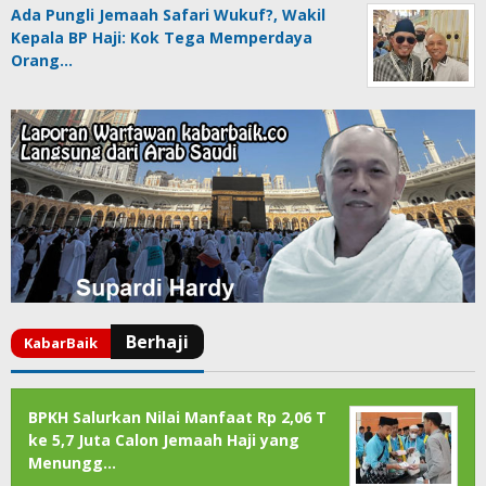
Ada Pungli Jemaah Safari Wukuf?, Wakil
Kepala BP Haji: Kok Tega Memperdaya
Orang…
BPKH Salurkan Nilai Manfaat Rp 2,06 T
ke 5,7 Juta Calon Jemaah Haji yang
Menungg…