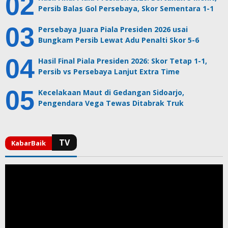
Persib Balas Gol Persebaya, Skor Sementara 1-1
Persebaya Juara Piala Presiden 2026 usai
Bungkam Persib Lewat Adu Penalti Skor 5-6
Hasil Final Piala Presiden 2026: Skor Tetap 1-1,
Persib vs Persebaya Lanjut Extra Time
Kecelakaan Maut di Gedangan Sidoarjo,
Pengendara Vega Tewas Ditabrak Truk