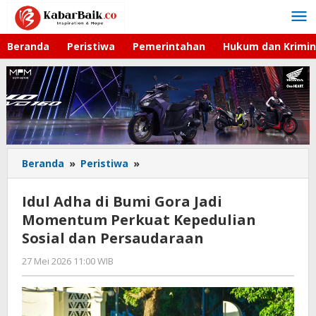
Lewati
ke
konten
Beranda
Peristiwa
Pemerintahan
Hukum dan Krimin
Beranda
»
Peristiwa
»
Idul
Adha
di
Idul Adha di Bumi Gora Jadi
Bumi
Momentum Perkuat Kepedulian
Gora
Sosial dan Persaudaraan
Jadi
Momentum
27 Mei 2026 11:00 WIB
oleh
Perkuat
Faisal
Kepedulian
Sosial
dan