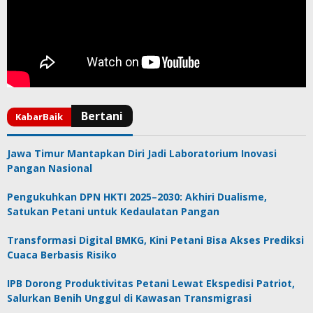
Jawa Timur Mantapkan Diri Jadi Laboratorium Inovasi
Pangan Nasional
Pengukuhkan DPN HKTI 2025–2030: Akhiri Dualisme,
Satukan Petani untuk Kedaulatan Pangan
Transformasi Digital BMKG, Kini Petani Bisa Akses Prediksi
Cuaca Berbasis Risiko
IPB Dorong Produktivitas Petani Lewat Ekspedisi Patriot,
Salurkan Benih Unggul di Kawasan Transmigrasi