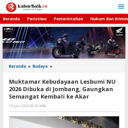
Lewati
ke
konten
Beranda
Peristiwa
Pemerintahan
Hukum dan Krimin
Beranda
»
Budaya
»
Muktamar
Kebudayaan
Lesbumi
Muktamar Kebudayaan Lesbumi NU
NU
2026 Dibuka di Jombang, Gaungkan
2026
Semangat Kembali ke Akar
Dibuka
di
13 Juni 2026 05:30 WIB
oleh
Jombang,
Gagah
Gaungkan
Saputra
Semangat
Kembali