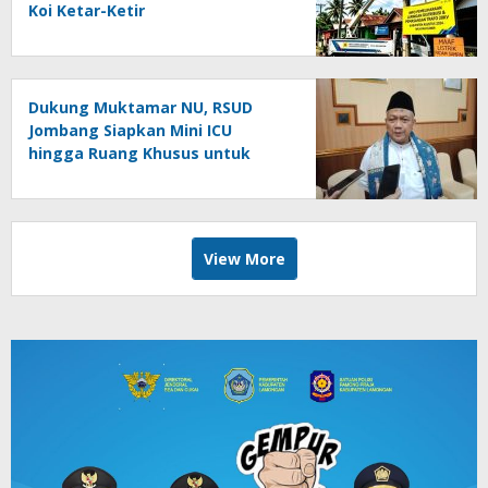
Koi Ketar-Ketir
Dukung Muktamar NU, RSUD
Jombang Siapkan Mini ICU
hingga Ruang Khusus untuk
Tamu VVIP
View More