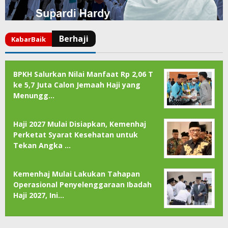
BPKH Salurkan Nilai Manfaat Rp 2,06 T
ke 5,7 Juta Calon Jemaah Haji yang
Menungg…
Haji 2027 Mulai Disiapkan, Kemenhaj
Perketat Syarat Kesehatan untuk
Tekan Angka …
Kemenhaj Mulai Lakukan Tahapan
Operasional Penyelenggaraan Ibadah
Haji 2027, Ini…