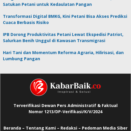
Satukan Petani untuk Kedaulatan Pangan
Transformasi Digital BMKG, Kini Petani Bisa Akses Prediksi
Cuaca Berbasis Risiko
IPB Dorong Produktivitas Petani Lewat Ekspedisi Patriot,
Salurkan Benih Unggul di Kawasan Transmigrasi
Hari Tani dan Momentum Reforma Agraria, Hilirisasi, dan
Lumbung Pangan
Terverifikasi Dewan Pers Administratif & Faktual
Nomor 1213/DP-Verifikasi/K/V/2024
Beranda
–
Tentang Kami –
Redaksi –
Pedoman Media Siber