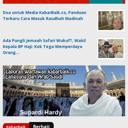
Doa untuk Media KabarBaik.co, Panduan
Terbaru Cara Masuk Raudhah Madinah
Ada Pungli Jemaah Safari Wukuf?, Wakil
Kepala BP Haji: Kok Tega Memperdaya
Orang…