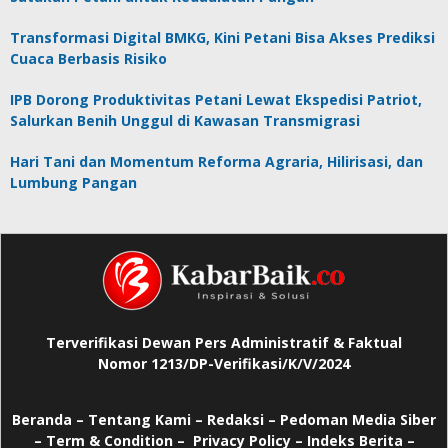
Transformasi Digital BMKG, Kini Petani Bisa Akses Prediksi
Cuaca Berbasis Risiko
IPB Dorong Produktivitas Petani Lewat Ekspedisi Patriot,
Salurkan Benih Unggul di Kawasan Transmigrasi
Hari Tani dan Momentum Reforma Agraria, Hilirisasi, dan
Lumbung Pangan
Terverifikasi Dewan Pers Administratif & Faktual
Nomor 1213/DP-Verifikasi/K/V/2024
Beranda
–
Tentang Kami –
Redaksi –
Pedoman Media Siber
–
Term & Condition –
Privacy Policy
–
Indeks Berita –