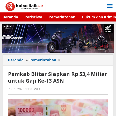
Lewati
ke
konten
Beranda
Peristiwa
Pemerintahan
Hukum dan Krimin
Beranda
»
Pemerintahan
»
Pemkab
Blitar
Siapkan
Pemkab Blitar Siapkan Rp 53,4 Miliar
Rp
untuk Gaji Ke-13 ASN
53,4
Miliar
7 Juni 2026 13:38 WIB
oleh
untuk
Faisal
Gaji
Ke-
13
ASN