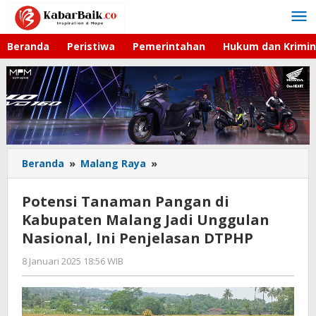
Lewati
ke
konten
Beranda
Peristiwa
Pemerintahan
Hukum dan Krimin
Beranda
»
Malang Raya
»
Potensi
Tanaman
Pangan
Potensi Tanaman Pangan di
di
Kabupaten Malang Jadi Unggulan
Kabupaten
Nasional, Ini Penjelasan DTPHP
Malang
Jadi
8 Januari 2025 18:56 WIB
oleh
Unggulan
Faisal
Nasional,
Ini
Penjelasan