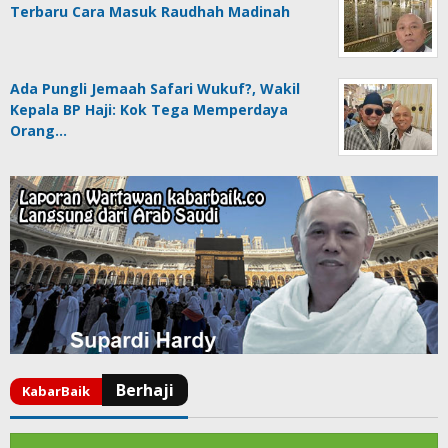
Terbaru Cara Masuk Raudhah Madinah
Ada Pungli Jemaah Safari Wukuf?, Wakil
Kepala BP Haji: Kok Tega Memperdaya
Orang…