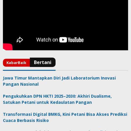
Jawa Timur Mantapkan Diri Jadi Laboratorium Inovasi
Pangan Nasional
Pengukuhkan DPN HKTI 2025–2030: Akhiri Dualisme,
Satukan Petani untuk Kedaulatan Pangan
Transformasi Digital BMKG, Kini Petani Bisa Akses Prediksi
Cuaca Berbasis Risiko