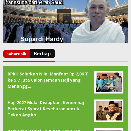
BPKH Salurkan Nilai Manfaat Rp 2,06 T
ke 5,7 Juta Calon Jemaah Haji yang
Menungg…
Haji 2027 Mulai Disiapkan, Kemenhaj
Perketat Syarat Kesehatan untuk
Tekan Angka …