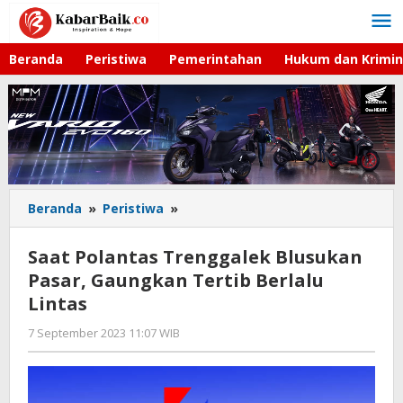
Lewati
ke
konten
Beranda
Peristiwa
Pemerintahan
Hukum dan Krimin
Beranda
»
Peristiwa
»
Saat
Polantas
Trenggalek
Saat Polantas Trenggalek Blusukan
Blusukan
Pasar, Gaungkan Tertib Berlalu
Pasar,
Lintas
Gaungkan
Tertib
7 September 2023 11:07 WIB
oleh
Berlalu
Kabar
Lintas
Baik
02