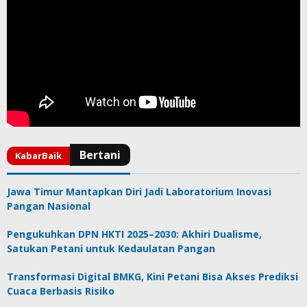
Jawa Timur Mantapkan Diri Jadi Laboratorium Inovasi
Pangan Nasional
Pengukuhkan DPN HKTI 2025–2030: Akhiri Dualisme,
Satukan Petani untuk Kedaulatan Pangan
Transformasi Digital BMKG, Kini Petani Bisa Akses Prediksi
Cuaca Berbasis Risiko