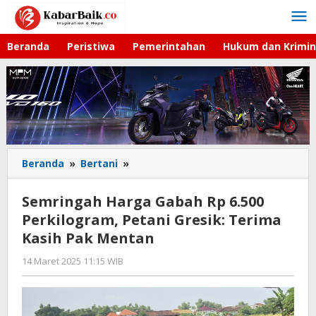
Lewati
ke
konten
Beranda
Peristiwa
Pemerintahan
Hukum dan Krimin
Beranda
»
Bertani
»
Semringah
Harga
Gabah
Semringah Harga Gabah Rp 6.500
Rp
Perkilogram, Petani Gresik: Terima
6.500
Kasih Pak Mentan
Perkilogram,
Petani
14 Maret 2025 11:15 WIB
oleh
Gresik:
Andika
Terima
DP
Kasih
Pak