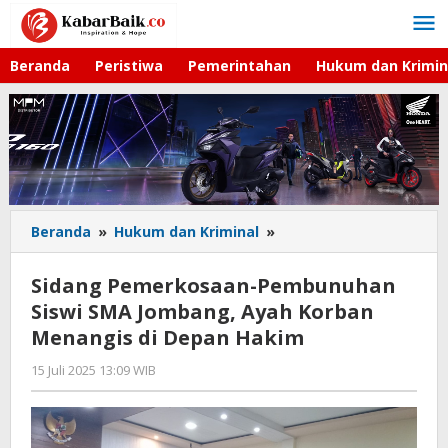
Lewati
ke
konten
Beranda
Peristiwa
Pemerintahan
Hukum dan Krimin
Beranda
»
Hukum dan Kriminal
»
Sidang
Pemerkosaan-
Pembunuhan
Sidang Pemerkosaan-Pembunuhan
Siswi
Siswi SMA Jombang, Ayah Korban
SMA
Menangis di Depan Hakim
Jombang,
Ayah
15 Juli 2025 13:09 WIB
oleh
Korban
Imam
Menangis
WD
di
Depan