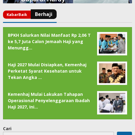
BPKH Salurkan Nilai Manfaat Rp 2,06 T
ke 5,7 Juta Calon Jemaah Haji yang
Menungg…
Haji 2027 Mulai Disiapkan, Kemenhaj
Perketat Syarat Kesehatan untuk
Tekan Angka …
Kemenhaj Mulai Lakukan Tahapan
Operasional Penyelenggaraan Ibadah
Haji 2027, Ini…
Cari