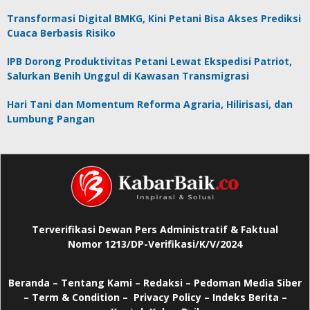
Transformasi Digital BMKG, Kini Petani Bisa Akses Prediksi
Cuaca Berbasis Risiko
IPB Dorong Produktivitas Petani Lewat Ekspedisi Patriot,
Salurkan Benih Unggul di Kawasan Transmigrasi
Hari Tani dan Momentum Reforma Agraria, Hilirisasi, dan
Lumbung Pangan
Terverifikasi Dewan Pers Administratif & Faktual
Nomor 1213/DP-Verifikasi/K/V/2024
Beranda
–
Tentang Kami –
Redaksi –
Pedoman Media Siber
–
Term & Condition –
Privacy Policy
–
Indeks Berita –