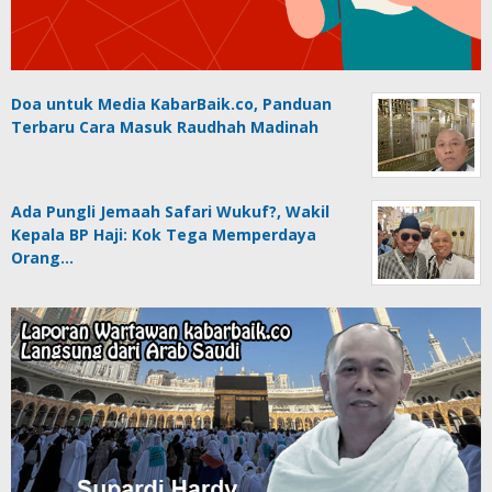
Doa untuk Media KabarBaik.co, Panduan
Terbaru Cara Masuk Raudhah Madinah
Ada Pungli Jemaah Safari Wukuf?, Wakil
Kepala BP Haji: Kok Tega Memperdaya
Orang…