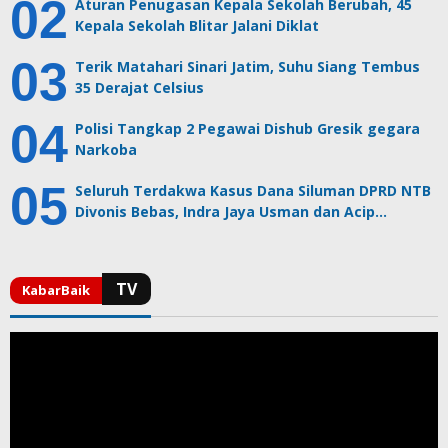
Aturan Penugasan Kepala Sekolah Berubah, 45
Kepala Sekolah Blitar Jalani Diklat
Terik Matahari Sinari Jatim, Suhu Siang Tembus
35 Derajat Celsius
Polisi Tangkap 2 Pegawai Dishub Gresik gegara
Narkoba
Seluruh Terdakwa Kasus Dana Siluman DPRD NTB
Divonis Bebas, Indra Jaya Usman dan Acip…