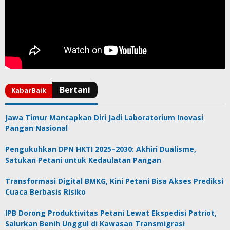
Jawa Timur Mantapkan Diri Jadi Laboratorium Inovasi
Pangan Nasional
Pengukuhkan DPN HKTI 2025–2030: Akhiri Dualisme,
Satukan Petani untuk Kedaulatan Pangan
Transformasi Digital BMKG, Kini Petani Bisa Akses Prediksi
Cuaca Berbasis Risiko
IPB Dorong Produktivitas Petani Lewat Ekspedisi Patriot,
Salurkan Benih Unggul di Kawasan Transmigrasi