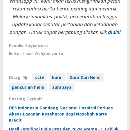
Whatsapp ini, kami akan terus mengirimkan pesan
rekomendasi berita-berita penting dan menarik.
Mulai kriminalitas, politik, pemerintahan hingga
update kabar seputar pertanian dan ketahanan
pangan. Untuk dapat bergabung silakan klik
di sini
Penulis: Sugiantoro
Editor: Imam Wahyudiyanta
Ditag
cctv
kurir
Kurir Curi Helm
pencurian helm
Surabaya
Posting Terkait
DBS Indonesia Gandeng National Hospital Perluas
Akses Layanan Kesehatan Bagi Nasabah Kartu
Kredit
Hasil Semifinal Piala Presiden 2026: Arema FC Takluk,