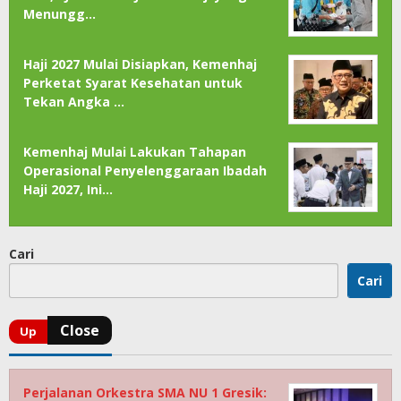
Menungg…
Haji 2027 Mulai Disiapkan, Kemenhaj
Perketat Syarat Kesehatan untuk
Tekan Angka …
Kemenhaj Mulai Lakukan Tahapan
Operasional Penyelenggaraan Ibadah
Haji 2027, Ini…
Cari
Cari
Perjalanan Orkestra SMA NU 1 Gresik: