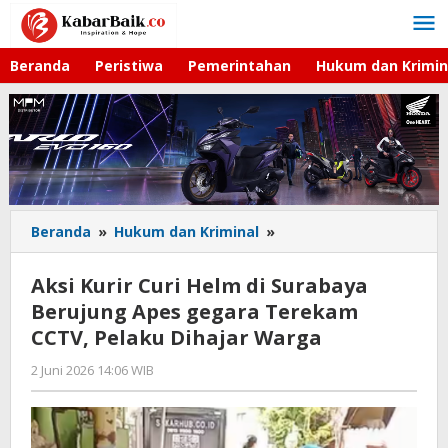
Lewati
ke
konten
Beranda
Peristiwa
Pemerintahan
Hukum dan Krimin
Beranda
»
Hukum dan Kriminal
»
Aksi
Kurir
Curi
Aksi Kurir Curi Helm di Surabaya
Helm
Berujung Apes gegara Terekam
di
CCTV, Pelaku Dihajar Warga
Surabaya
Berujung
2 Juni 2026 14:06 WIB
oleh
Apes
Imam
gegara
WD
Terekam
CCTV,