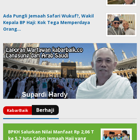
Ada Pungli Jemaah Safari Wukuf?, Wakil
Kepala BP Haji: Kok Tega Memperdaya
Orang…
BPKH Salurkan Nilai Manfaat Rp 2,06 T
ke 5,7 Juta Calon Jemaah Haji yang