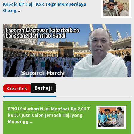
Kepala BP Haji: Kok Tega Memperdaya
Orang…
BPKH Salurkan Nilai Manfaat Rp 2,06 T
ke 5,7 Juta Calon Jemaah Haji yang
Menungg…