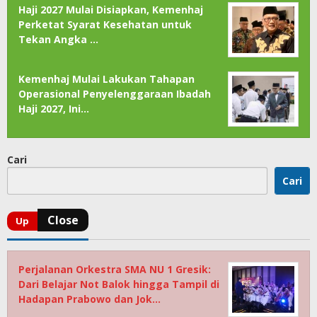
Haji 2027 Mulai Disiapkan, Kemenhaj
Perketat Syarat Kesehatan untuk
Tekan Angka …
Kemenhaj Mulai Lakukan Tahapan
Operasional Penyelenggaraan Ibadah
Haji 2027, Ini…
Cari
Cari
Perjalanan Orkestra SMA NU 1 Gresik:
Dari Belajar Not Balok hingga Tampil di
Hadapan Prabowo dan Jok…