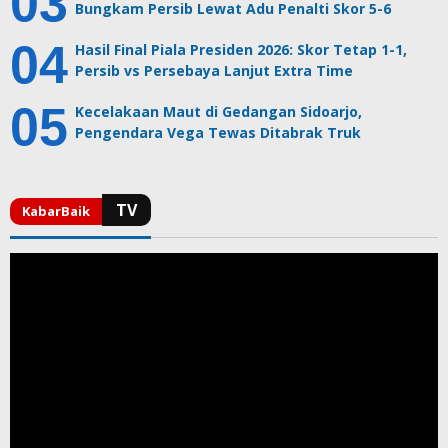
Bungkam Persib Lewat Adu Penalti Skor 5-6
Hasil Final Piala Presiden 2026: Skor Tetap 1-1,
Persib vs Persebaya Lanjut Extra Time
Kecelakaan Maut di Gedangan Sidoarjo,
Pengendara Vega Tewas Ditabrak Truk