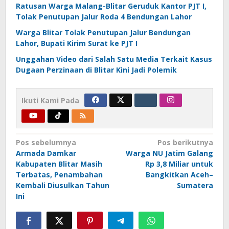
Ratusan Warga Malang-Blitar Geruduk Kantor PJT I,
Tolak Penutupan Jalur Roda 4 Bendungan Lahor
Warga Blitar Tolak Penutupan Jalur Bendungan
Lahor, Bupati Kirim Surat ke PJT I
Unggahan Video dari Salah Satu Media Terkait Kasus
Dugaan Perzinaan di Blitar Kini Jadi Polemik
Ikuti Kami Pada
Navigasi
Pos sebelumnya
Pos berikutnya
Armada Damkar
Warga NU Jatim Galang
pos
Kabupaten Blitar Masih
Rp 3,8 Miliar untuk
Terbatas, Penambahan
Bangkitkan Aceh–
Kembali Diusulkan Tahun
Sumatera
Ini