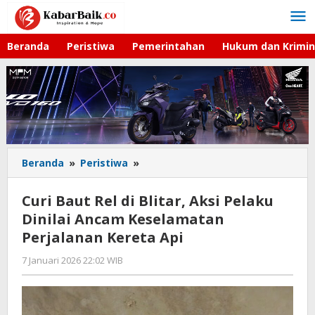
Lewati
ke
konten
Beranda
Peristiwa
Pemerintahan
Hukum dan Krimin
Beranda
»
Peristiwa
»
Curi
Baut
Rel
Curi Baut Rel di Blitar, Aksi Pelaku
di
Dinilai Ancam Keselamatan
Blitar,
Perjalanan Kereta Api
Aksi
Pelaku
7 Januari 2026 22:02 WIB
oleh
Dinilai
Faisal
Ancam
Keselamatan
Perjalanan