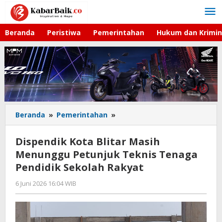
Lewati
ke
konten
Beranda
Peristiwa
Pemerintahan
Hukum dan Krimin
Beranda
»
Pemerintahan
»
Dispendik
Kota
Blitar
Dispendik Kota Blitar Masih
Masih
Menunggu Petunjuk Teknis Tenaga
Menunggu
Pendidik Sekolah Rakyat
Petunjuk
Teknis
6 Juni 2026 16:04 WIB
oleh
Tenaga
Faisal
Pendidik
Sekolah
Rakyat