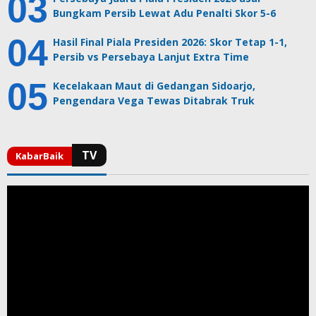
Bungkam Persib Lewat Adu Penalti Skor 5-6
Hasil Final Piala Presiden 2026: Skor Tetap 1-1,
Persib vs Persebaya Lanjut Extra Time
Kecelakaan Maut di Gedangan Sidoarjo,
Pengendara Vega Tewas Ditabrak Truk