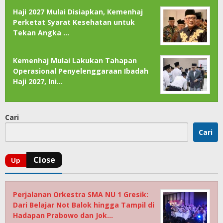
Haji 2027 Mulai Disiapkan, Kemenhaj
Perketat Syarat Kesehatan untuk
Tekan Angka …
Kemenhaj Mulai Lakukan Tahapan
Operasional Penyelenggaraan Ibadah
Haji 2027, Ini…
Cari
Cari
Perjalanan Orkestra SMA NU 1 Gresik:
Dari Belajar Not Balok hingga Tampil di
Hadapan Prabowo dan Jok…