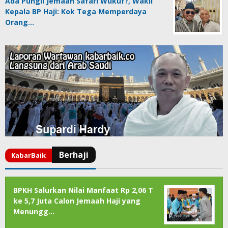
Ada Pungli Jemaah Safari Wukuf?, Wakil
Kepala BP Haji: Kok Tega Memperdaya
Orang…
BPKH Salurkan Nilai Manfaat Rp 2,06 T
ke 5,7 Juta Calon Jemaah Haji yang
Menungg…