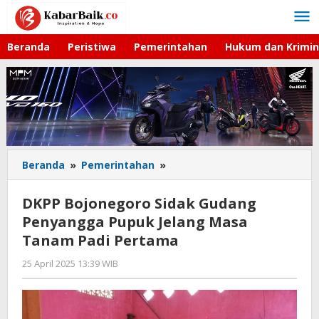
Lewati
ke
konten
Beranda
Peristiwa
Pemerintahan
Hukum dan Krimin
Beranda
»
Pemerintahan
»
DKPP
Bojonegoro
Sidak
DKPP Bojonegoro Sidak Gudang
Gudang
Penyangga Pupuk Jelang Masa
Penyangga
Tanam Padi Pertama
Pupuk
Jelang
25 April 2025 13:39 WIB
oleh
Masa
Faisal
Tanam
Padi
Pertama