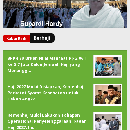
BPKH Salurkan Nilai Manfaat Rp 2,06 T
ke 5,7 Juta Calon Jemaah Haji yang
Menungg…
Haji 2027 Mulai Disiapkan, Kemenhaj
Perketat Syarat Kesehatan untuk
Tekan Angka …
Kemenhaj Mulai Lakukan Tahapan
Operasional Penyelenggaraan Ibadah
Haji 2027, Ini…