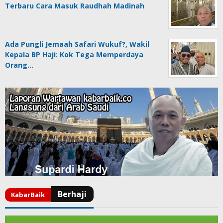
Terbaru Cara Masuk Raudhah Madinah
Ada Pungli Jemaah Safari Wukuf?, Wakil
Kepala BP Haji: Kok Tega Memperdaya
Orang…