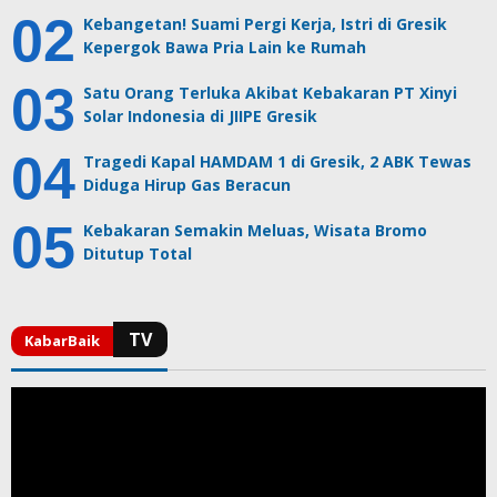
Kebangetan! Suami Pergi Kerja, Istri di Gresik
Kepergok Bawa Pria Lain ke Rumah
Satu Orang Terluka Akibat Kebakaran PT Xinyi
Solar Indonesia di JIIPE Gresik
Tragedi Kapal HAMDAM 1 di Gresik, 2 ABK Tewas
Diduga Hirup Gas Beracun
Kebakaran Semakin Meluas, Wisata Bromo
Ditutup Total