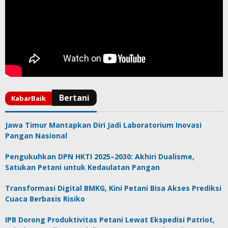
Jawa Timur Mantapkan Diri Jadi Laboratorium Inovasi
Pangan Nasional
Pengukuhkan DPN HKTI 2025–2030: Akhiri Dualisme,
Satukan Petani untuk Kedaulatan Pangan
Transformasi Digital BMKG, Kini Petani Bisa Akses Prediksi
Cuaca Berbasis Risiko
IPB Dorong Produktivitas Petani Lewat Ekspedisi Patriot,