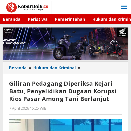
Lewati
ke
konten
Beranda
Peristiwa
Pemerintahan
Hukum dan Krimin
Beranda
»
Hukum dan Kriminal
»
Giliran
Pedagang
Diperiksa
Giliran Pedagang Diperiksa Kejari
Kejari
Batu, Penyelidikan Dugaan Korupsi
Batu,
Kios Pasar Among Tani Berlanjut
Penyelidikan
Dugaan
7 April 2026 15:25 WIB
oleh
Korupsi
Andika
Kios
DP
Pasar
Among