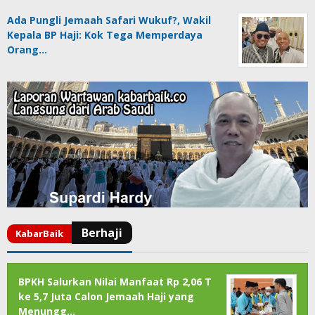
Ada Pungli Jemaah Safari Wukuf?, Wakil
Kepala BP Haji: Kok Tega Memperdaya
Orang…
BPKH Salurkan Nilai Manfaat Rp 2,06 T
ke 5,7 Juta Calon Jemaah Haji yang
Menungg…