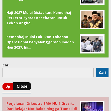
Haji 2027 Mulai Disiapkan, Kemenhaj
Perketat Syarat Kesehatan untuk
Tekan Angka …
Kemenhaj Mulai Lakukan Tahapan
Operasional Penyelenggaraan Ibadah
Haji 2027, Ini…
Cari
Cari
Perjalanan Orkestra SMA NU 1 Gresik:
Dari Belajar Not Balok hingga Tampil di