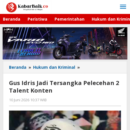
Lewati
ke
konten
Beranda
Peristiwa
Pemerintahan
Hukum dan Krimin
Beranda
»
Hukum dan Kriminal
»
Gus
Idris
Jadi
Gus Idris Jadi Tersangka Pelecehan 2
Tersangka
Talent Konten
Pelecehan
2
10 Juni 2026 10:37 WIB
oleh
Talent
Imam
Konten
WD