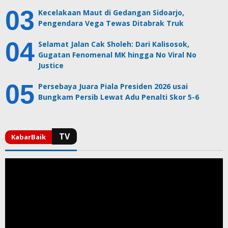
Kecelakaan Maut di Gedangan Sidoarjo,
Pengendara Vega Tewas Ditabrak Truk
Selamat Jalan Cak Sholeh: Dari Kalisosok,
Gugatan Fenomenal MK hingga No Viral No
Justice
Persebaya Juara Piala Presiden 2026 usai
Bungkam Persib Lewat Adu Penalti Skor 5-6