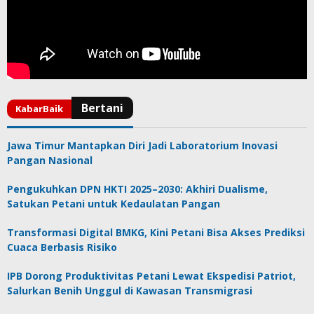
Jawa Timur Mantapkan Diri Jadi Laboratorium Inovasi
Pangan Nasional
Pengukuhkan DPN HKTI 2025–2030: Akhiri Dualisme,
Satukan Petani untuk Kedaulatan Pangan
Transformasi Digital BMKG, Kini Petani Bisa Akses Prediksi
Cuaca Berbasis Risiko
IPB Dorong Produktivitas Petani Lewat Ekspedisi Patriot,
Salurkan Benih Unggul di Kawasan Transmigrasi