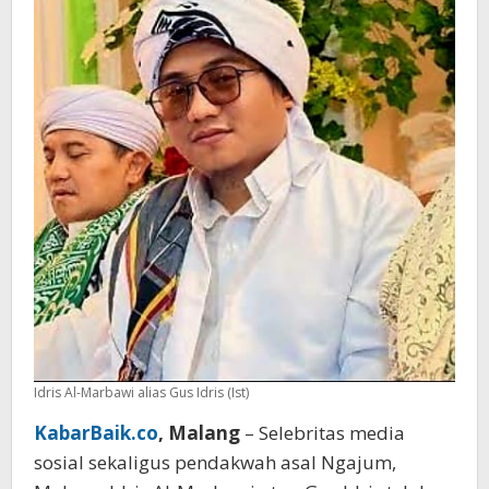
Idris Al-Marbawi alias Gus Idris (Ist)
KabarBaik.co
, Malang
– Selebritas media
sosial sekaligus pendakwah asal Ngajum,