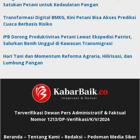
Satukan Petani untuk Kedaulatan Pangan
Transformasi Digital BMKG, Kini Petani Bisa Akses Prediksi
Cuaca Berbasis Risiko
IPB Dorong Produktivitas Petani Lewat Ekspedisi Patriot,
Salurkan Benih Unggul di Kawasan Transmigrasi
Hari Tani dan Momentum Reforma Agraria, Hilirisasi, dan
Lumbung Pangan
Terverifikasi Dewan Pers Administratif & Faktual
Nomor 1213/DP-Verifikasi/K/V/2024
Beranda
–
Tentang Kami –
Redaksi –
Pedoman Media Siber