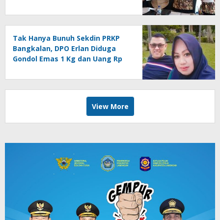
Mahkamah Agung
Tak Hanya Bunuh Sekdin PRKP
Bangkalan, DPO Erlan Diduga
Gondol Emas 1 Kg dan Uang Rp
270 Juta
View More