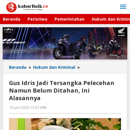
Lewati
ke
konten
Beranda
Peristiwa
Pemerintahan
Hukum dan Krimin
Beranda
»
Hukum dan Kriminal
»
Gus
Idris
Jadi
Gus Idris Jadi Tersangka Pelecehan
Tersangka
Namun Belum Ditahan, Ini
Pelecehan
Alasannya
Namun
Belum
10 Juni 2026 13:07 WIB
oleh
Ditahan,
Imam
Ini
WD
Alasannya