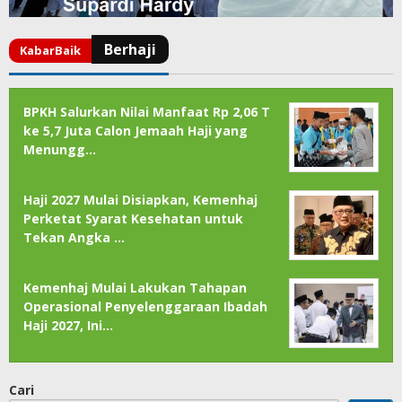
BPKH Salurkan Nilai Manfaat Rp 2,06 T
ke 5,7 Juta Calon Jemaah Haji yang
Menungg…
Haji 2027 Mulai Disiapkan, Kemenhaj
Perketat Syarat Kesehatan untuk
Tekan Angka …
Kemenhaj Mulai Lakukan Tahapan
Operasional Penyelenggaraan Ibadah
Haji 2027, Ini…
Cari