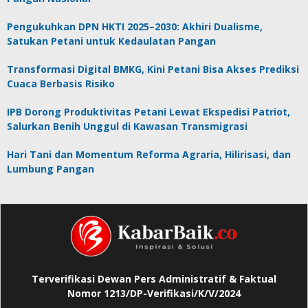
Pengukuhkan DPN HKTI 2025–2030: Akhiri Dualisme,
Satukan Petani untuk Kedaulatan Pangan
Transformasi Digital BMKG, Kini Petani Bisa Akses Prediksi
Cuaca Berbasis Risiko
IPB Dorong Produktivitas Petani Lewat Ekspedisi Patriot,
Salurkan Benih Unggul di Kawasan Transmigrasi
Hari Tani dan Momentum Reforma Agraria, Hilirisasi, dan
Lumbung Pangan
Terverifikasi Dewan Pers Administratif & Faktual
Nomor 1213/DP-Verifikasi/K/V/2024