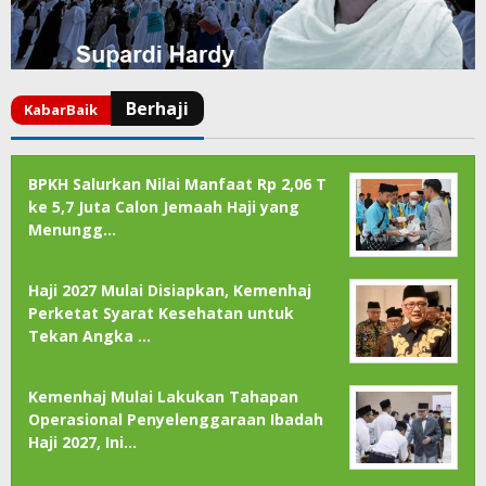
BPKH Salurkan Nilai Manfaat Rp 2,06 T
ke 5,7 Juta Calon Jemaah Haji yang
Menungg…
Haji 2027 Mulai Disiapkan, Kemenhaj
Perketat Syarat Kesehatan untuk
Tekan Angka …
Kemenhaj Mulai Lakukan Tahapan
Operasional Penyelenggaraan Ibadah
Haji 2027, Ini…