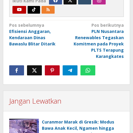
Ikuti Kami Pada
Navigasi
Pos sebelumnya
Pos berikutnya
Efisiensi Anggaran,
PLN Nusantara
pos
Kendaraan Dinas
Renewables Tegaskan
Bawaslu Blitar Ditarik
Komitmen pada Proyek
PLTS Terapung
Karangkates
Jangan Lewatkan
Curanmor Marak di Gresik: Modus
Bawa Anak Kecil, Ngamen hingga