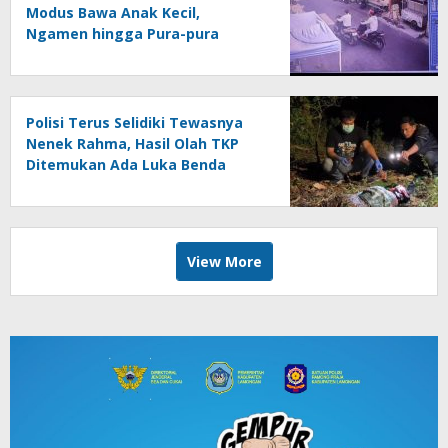
Modus Bawa Anak Kecil,
Ngamen hingga Pura-pura
Motor Mogok
Polisi Terus Selidiki Tewasnya
Nenek Rahma, Hasil Olah TKP
Ditemukan Ada Luka Benda
Tajam
View More