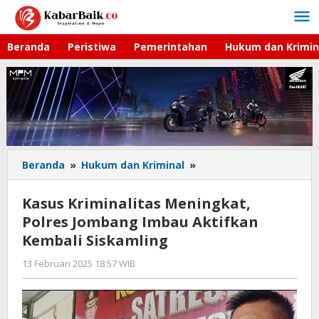
Lewati
ke
konten
Beranda
Peristiwa
Pemerintahan
Hukum dan Krimin
Beranda
»
Hukum dan Kriminal
»
Kasus
Kriminalitas
Meningkat,
Kasus Kriminalitas Meningkat,
Polres
Polres Jombang Imbau Aktifkan
Jombang
Kembali Siskamling
Imbau
Aktifkan
13 Februari 2025 18:57 WIB
oleh
Kembali
Andika
Siskamling
DP