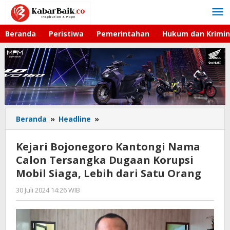
Lewati
ke
konten
Beranda
Peristiwa
Pemerintahan
Hukum dan Krimin
Beranda
»
Headline
»
Kejari
Bojonegoro
Kantongi
Kejari Bojonegoro Kantongi Nama
Nama
Calon Tersangka Dugaan Korupsi
Calon
Mobil Siaga, Lebih dari Satu Orang
Tersangka
Dugaan
30 Juli 2024 14:26 WIB
oleh
Korupsi
Andika
Mobil
DP
Siaga,
Lebih