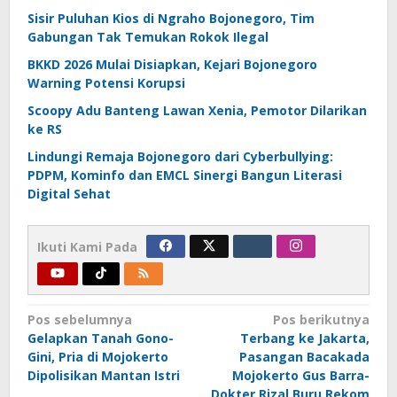
Sisir Puluhan Kios di Ngraho Bojonegoro, Tim
Gabungan Tak Temukan Rokok Ilegal
BKKD 2026 Mulai Disiapkan, Kejari Bojonegoro
Warning Potensi Korupsi
Scoopy Adu Banteng Lawan Xenia, Pemotor Dilarikan
ke RS
Lindungi Remaja Bojonegoro dari Cyberbullying:
PDPM, Kominfo dan EMCL Sinergi Bangun Literasi
Digital Sehat
Ikuti Kami Pada
Navigasi
Pos sebelumnya
Pos berikutnya
Gelapkan Tanah Gono-
Terbang ke Jakarta,
pos
Gini, Pria di Mojokerto
Pasangan Bacakada
Dipolisikan Mantan Istri
Mojokerto Gus Barra-
Dokter Rizal Buru Rekom