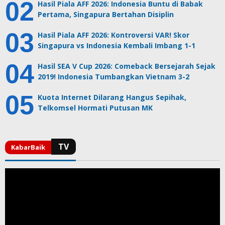
Hasil Piala AFF 2026: Indonesia Buntu di Babak
Pertama, Singapura Bertahan Disiplin
Hasil Piala AFF 2026: Kontroversi VAR! Skor
Singapura vs Indonesia Kembali Imbang 1-1
Hasil SEA V Cup 2026: Comeback Bersejarah Sejak
2019! Indonesia Tumbangkan Vietnam 3-2
Kuota Internet Dilarang Hangus Sepihak,
Telkomsel Hormati Putusan MK