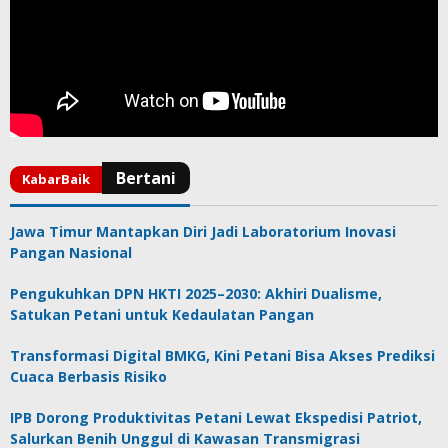
Jawa Timur Mantapkan Diri Jadi Laboratorium Inovasi
Pangan Nasional
Pengukuhkan DPN HKTI 2025–2030: Akhiri Dualisme,
Satukan Petani untuk Kedaulatan Pangan
Transformasi Digital BMKG, Kini Petani Bisa Akses Prediksi
Cuaca Berbasis Risiko
IPB Dorong Produktivitas Petani Lewat Ekspedisi Patriot,
Salurkan Benih Unggul di Kawasan Transmigrasi