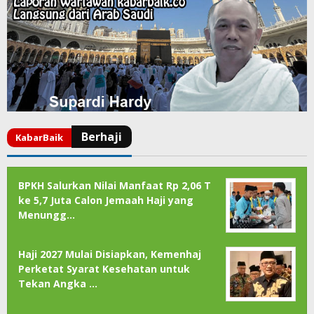
BPKH Salurkan Nilai Manfaat Rp 2,06 T
ke 5,7 Juta Calon Jemaah Haji yang
Menungg…
Haji 2027 Mulai Disiapkan, Kemenhaj
Perketat Syarat Kesehatan untuk
Tekan Angka …