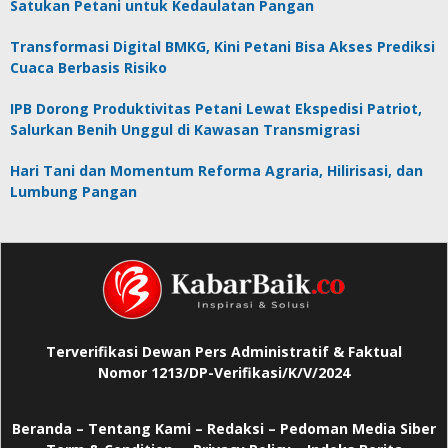
Satukan Petani untuk Kedaulatan Pangan
Transformasi Digital BMKG, Kini Petani Bisa Akses Prediksi
Cuaca Berbasis Risiko
IPB Dorong Produktivitas Petani Lewat Ekspedisi Patriot,
Salurkan Benih Unggul di Kawasan Transmigrasi
Hari Tani dan Momentum Reforma Agraria, Hilirisasi, dan
Lumbung Pangan
Terverifikasi Dewan Pers Administratif & Faktual
Nomor 1213/DP-Verifikasi/K/V/2024
Beranda
–
Tentang Kami –
Redaksi –
Pedoman Media Siber