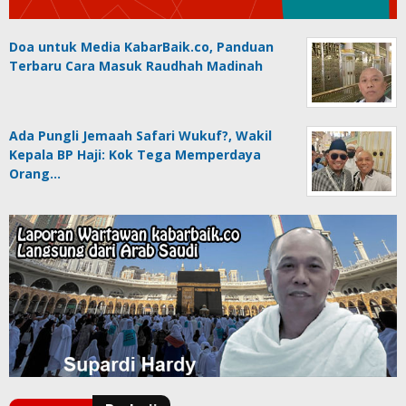
Doa untuk Media KabarBaik.co, Panduan
Terbaru Cara Masuk Raudhah Madinah
Ada Pungli Jemaah Safari Wukuf?, Wakil
Kepala BP Haji: Kok Tega Memperdaya
Orang…