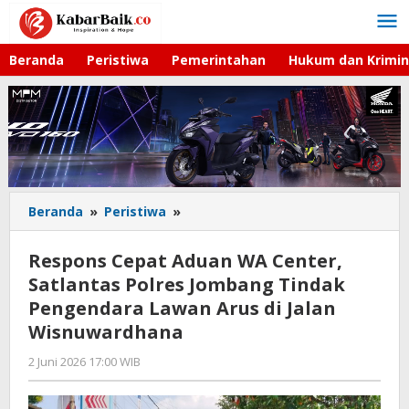
Lewati
ke
konten
Beranda
Peristiwa
Pemerintahan
Hukum dan Krimin
Beranda
»
Peristiwa
»
Respons
Cepat
Aduan
Respons Cepat Aduan WA Center,
WA
Satlantas Polres Jombang Tindak
Center,
Pengendara Lawan Arus di Jalan
Satlantas
Polres
Wisnuwardhana
Jombang
2 Juni 2026 17:00 WIB
oleh
Tindak
Gagah
Pengendara
Saputra
Lawan