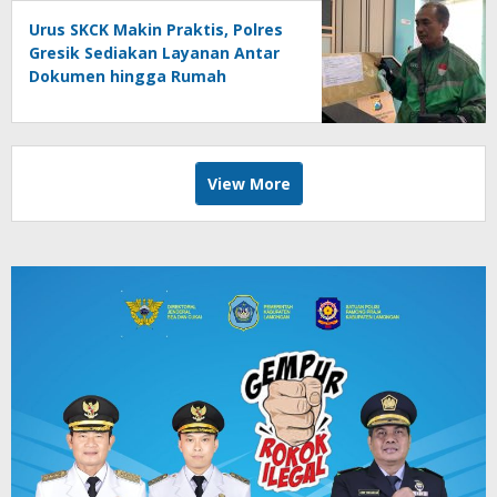
Urus SKCK Makin Praktis, Polres
Gresik Sediakan Layanan Antar
Dokumen hingga Rumah
Pemohon
View More