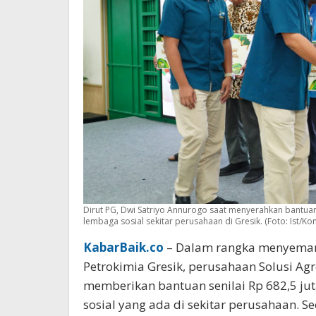
Dirut PG, Dwi Satriyo Annurogo saat menyerahkan bantua
lembaga sosial sekitar perusahaan di Gresik. (Foto: Ist/K
KabarBaik.co
– Dalam rangka menyemar
Petrokimia Gresik, perusahaan Solusi Ag
memberikan bantuan senilai Rp 682,5 ju
sosial yang ada di sekitar perusahaan. S