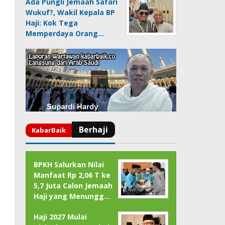
Ada Pungli Jemaah Safari
Wukuf?, Wakil Kepala BP
Haji: Kok Tega
Memperdaya Orang…
BPKH Salurkan Nilai
Manfaat Rp 2,06 T ke
5,7 Juta Calon Jemaah
Haji yang Menungg…
Haji 2027 Mulai