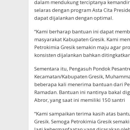
dalam mendukung terciptanya kemandir
selaras dengan program Asta Cita Presid
dapat dijalankan dengan optimal.
“Kami berharap bantuan ini dapat membe
masyarakat Kabupaten Gresik. Kami m
Petrokimia Gresik semakin maju agar pr
konsisten dijalankan bahkan ditingkatkan
Sementara itu, Pengasuh Pondok Pesantre
Kecamatan/Kabupaten Gresik, Muhamma
beberapa kali menerima bantuan dari Pe
Ramadan. Bantuan ini nantinya bakal di
Abror, yang saat ini memiliki 150 santri
“Kami sampaikan terima kasih atas bant
Gresik. Semoga Petrokimia Gresik semak
lagi kebermanfaatan yang dirasakan oleh