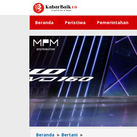
Lewati
ke
konten
Beranda
Peristiwa
Pemerintahan
Beranda
»
Bertani
»
Semarak