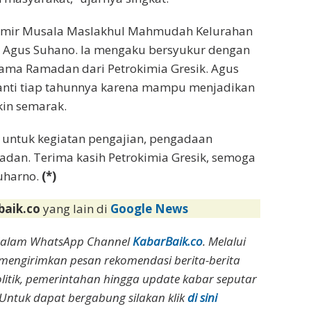
akmir Musala Maslakhul Mahmudah Kelurahan
 Agus Suhano. Ia mengaku bersyukur dengan
ama Ramadan dari Petrokimia Gresik. Agus
nanti tiap tahunnya karena mampu menjadikan
in semarak.
n untuk kegiatan pengajian, pengadaan
madan. Terima kasih Petrokimia Gresik, semoga
uharno.
(*)
baik.co
yang lain di
Google News
dalam WhatsApp Channel
KabarBaik.co
. Melalui
 mengirimkan pesan rekomendasi berita-berita
olitik, pemerintahan hingga update kabar seputar
Untuk dapat bergabung silakan klik
di sini