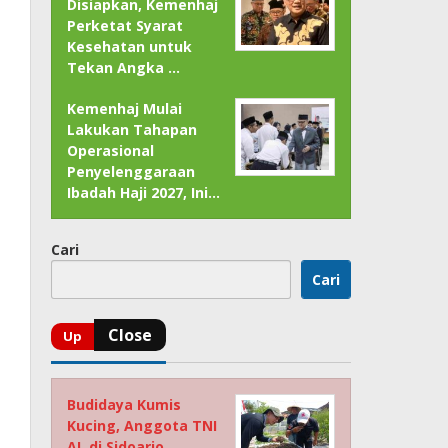
Disiapkan, Kemenhaj
Perketat Syarat
Kesehatan untuk
Tekan Angka …
Kemenhaj Mulai
Lakukan Tahapan
Operasional
Penyelenggaraan
Ibadah Haji 2027, Ini…
Cari
Cari
Budidaya Kumis
Kucing, Anggota TNI
AL di Sidoarjo