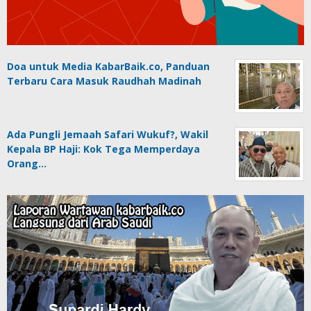
Doa untuk Media KabarBaik.co, Panduan
Terbaru Cara Masuk Raudhah Madinah
Ada Pungli Jemaah Safari Wukuf?, Wakil
Kepala BP Haji: Kok Tega Memperdaya
Orang…