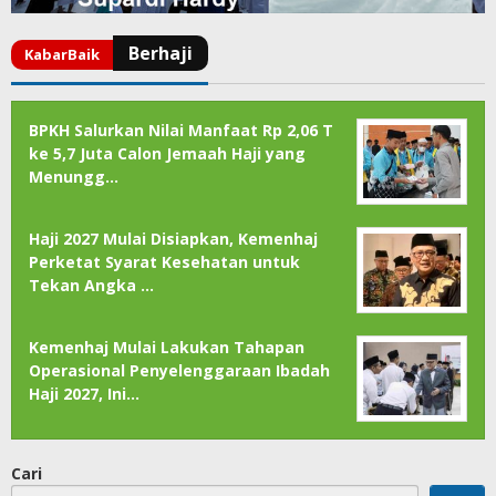
BPKH Salurkan Nilai Manfaat Rp 2,06 T
ke 5,7 Juta Calon Jemaah Haji yang
Menungg…
Haji 2027 Mulai Disiapkan, Kemenhaj
Perketat Syarat Kesehatan untuk
Tekan Angka …
Kemenhaj Mulai Lakukan Tahapan
Operasional Penyelenggaraan Ibadah
Haji 2027, Ini…
Cari