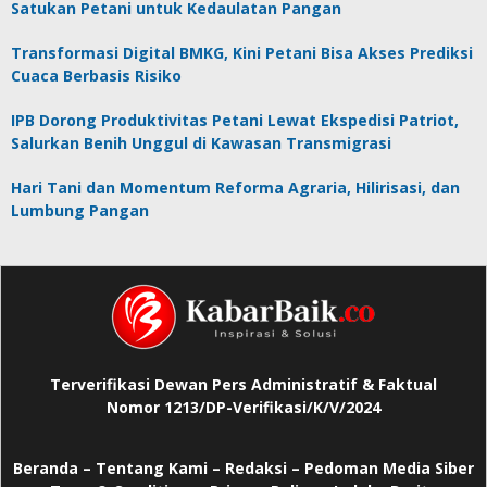
Satukan Petani untuk Kedaulatan Pangan
Transformasi Digital BMKG, Kini Petani Bisa Akses Prediksi
Cuaca Berbasis Risiko
IPB Dorong Produktivitas Petani Lewat Ekspedisi Patriot,
Salurkan Benih Unggul di Kawasan Transmigrasi
Hari Tani dan Momentum Reforma Agraria, Hilirisasi, dan
Lumbung Pangan
Terverifikasi Dewan Pers Administratif & Faktual
Nomor 1213/DP-Verifikasi/K/V/2024
Beranda
–
Tentang Kami –
Redaksi –
Pedoman Media Siber