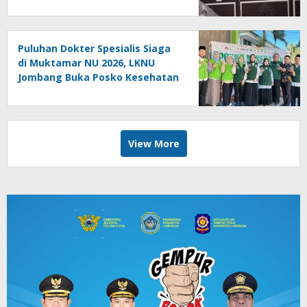
Lokal
Puluhan Dokter Spesialis Siaga
di Muktamar NU 2026, LKNU
Jombang Buka Posko Kesehatan
24 Jam
View More