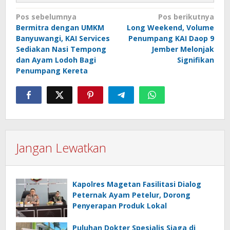
Navigasi
Pos sebelumnya
Pos berikutnya
Bermitra dengan UMKM
Long Weekend, Volume
pos
Banyuwangi, KAI Services
Penumpang KAI Daop 9
Sediakan Nasi Tempong
Jember Melonjak
dan Ayam Lodoh Bagi
Signifikan
Penumpang Kereta
Jangan Lewatkan
Kapolres Magetan Fasilitasi Dialog
Peternak Ayam Petelur, Dorong
Penyerapan Produk Lokal
Puluhan Dokter Spesialis Siaga di