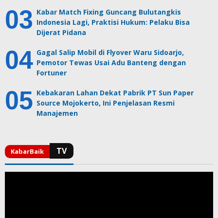
Kabar Match Fixing Guncang Bulutangkis
Indonesia Lagi, Praktisi Hukum: Pelaku Bisa
Dijerat Pidana
Gagal Salip Mobil di Flyover Waru Sidoarjo,
Pemotor Tewas Usai Adu Banteng dengan
Fortuner
Kebakaran Lahan Dekat Pabrik PT Sun Paper
Source Mojokerto, Ini Penjelasan Resmi
Manajemen