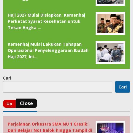
Haji 2027 Mulai Disiapkan, Kemenhaj
Perketat Syarat Kesehatan untuk
Tekan Angka …
Kemenhaj Mulai Lakukan Tahapan
Operasional Penyelenggaraan Ibadah
Haji 2027, Ini…
Cari
Cari
Perjalanan Orkestra SMA NU 1 Gresik:
Dari Belajar Not Balok hingga Tampil di