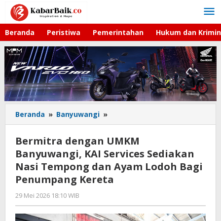
Lewati
ke
konten
Beranda
Peristiwa
Pemerintahan
Hukum dan Krimin
Beranda
»
Banyuwangi
»
Bermitra
dengan
UMKM
Bermitra dengan UMKM
Banyuwangi,
Banyuwangi, KAI Services Sediakan
KAI
Nasi Tempong dan Ayam Lodoh Bagi
Services
Sediakan
Penumpang Kereta
Nasi
29 Mei 2026 18:10 WIB
oleh
Tempong
Faisal
dan
Ayam