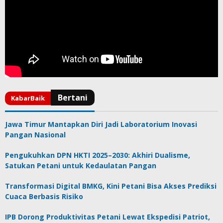
Jawa Timur Mantapkan Diri Jadi Laboratorium Inovasi
Pangan Nasional
Pengukuhkan DPN HKTI 2025–2030: Akhiri Dualisme,
Satukan Petani untuk Kedaulatan Pangan
Transformasi Digital BMKG, Kini Petani Bisa Akses Prediksi
Cuaca Berbasis Risiko
IPB Dorong Produktivitas Petani Lewat Ekspedisi Patriot,