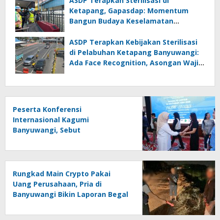
ASDP Terapkan Sterilisasi di
Ketapang, Gapasdap: Momentum
Bangun Budaya Keselamatan
Pelayaran
ASDP Terapkan Kebijakan Sterilisasi
di Pelabuhan Ketapang Banyuwangi:
Ada Face Recognition, Asongan Wajib
Rompi
Peserta Konferensi
Internasional Kagumi
Banyuwangi, Sebut
Masyarakatnya Ramah dan
Islami
Rungkad Main Crypto Pakai
Uang Perusahaan, Pria di
Banyuwangi Bikin Laporan Begal
Fiktif