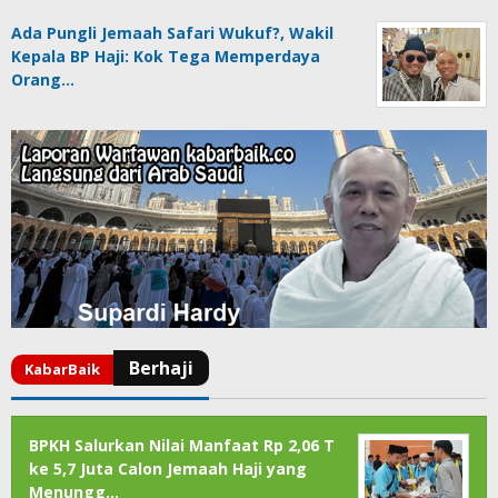
Ada Pungli Jemaah Safari Wukuf?, Wakil
Kepala BP Haji: Kok Tega Memperdaya
Orang…
BPKH Salurkan Nilai Manfaat Rp 2,06 T
ke 5,7 Juta Calon Jemaah Haji yang
Menungg…