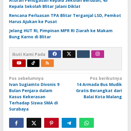
Aturan Penugasan Kepala Sekolah Berubah, 45
Kepala Sekolah Blitar Jalani Diklat
Rencana Perluasan TPA Blitar Terganjal LSD, Pemkot
Harus Ajukan ke Pusat
Jelang HUT RI, Pimpinan MPR RI Ziarah ke Makam
Bung Karno di Blitar
Ikuti Kami Pada
Navigasi
Pos sebelumnya
Pos berikutnya
Ivan Sugiamto Divonis 9
14 Armada Bus Mudik
pos
Bulan Penjara dalam
Gratis Berangkat dari
Kasus Kekerasan
Balai Kota Malang
Terhadap Siswa SMA di
Surabaya