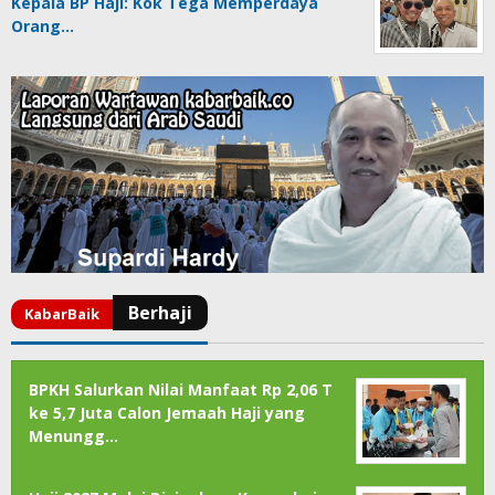
Kepala BP Haji: Kok Tega Memperdaya
Orang…
BPKH Salurkan Nilai Manfaat Rp 2,06 T
ke 5,7 Juta Calon Jemaah Haji yang
Menungg…