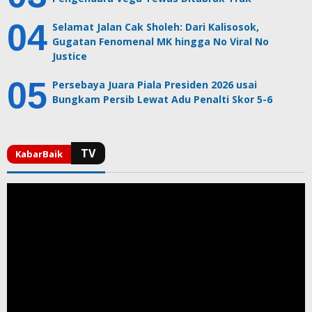
Selamat Jalan Cak Sholeh: Dari Kalisosok,
Gugatan Fenomenal MK hingga No Viral No
Justice
Persebaya Juara Piala Presiden 2026 usai
Bungkam Persib Lewat Adu Penalti Skor 5-6