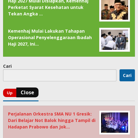
Haji 2027 Mulai Disiapkan, Kemenhaj
Perketat Syarat Kesehatan untuk
Tekan Angka …
Kemenhaj Mulai Lakukan Tahapan
Operasional Penyelenggaraan Ibadah
Haji 2027, Ini…
Cari
Cari
Perjalanan Orkestra SMA NU 1 Gresik:
Dari Belajar Not Balok hingga Tampil di
Hadapan Prabowo dan Jok…