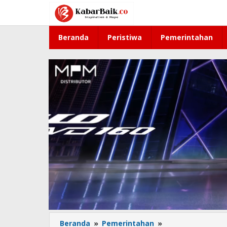
Lewati
ke
konten
Beranda
Peristiwa
Pemerintahan
Beranda
»
Pemerintahan
»
Antisipasi