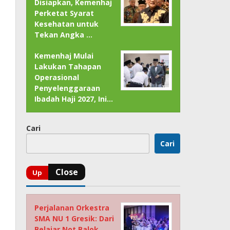
Disiapkan, Kemenhaj
Perketat Syarat
Kesehatan untuk
Tekan Angka …
Kemenhaj Mulai
Lakukan Tahapan
Operasional
Penyelenggaraan
Ibadah Haji 2027, Ini…
Cari
Cari
Perjalanan Orkestra
SMA NU 1 Gresik: Dari
Belajar Not Balok