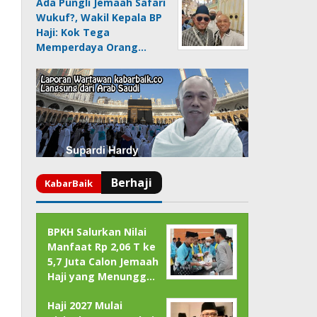
Ada Pungli Jemaah Safari
Wukuf?, Wakil Kepala BP
Haji: Kok Tega
Memperdaya Orang…
BPKH Salurkan Nilai
Manfaat Rp 2,06 T ke
5,7 Juta Calon Jemaah
Haji yang Menungg…
Haji 2027 Mulai