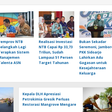
Pemprov NTB
Realisasi Investasi
Bukan Sekadar
Selangkah Lagi
NTB Capai Rp 33,73
Seremoni, Jambor
Terapkan Sistem
Triliun, Sudah
PKK Sidoarjo
Manajemen
Lampaui 51 Persen
Lahirkan Adu
Talenta ASN
Target Tahunan
Gagasan untuk
Kesejahteraan
Keluarga
Kepala DLH Apresiasi
Petrokimia Gresik Perluas
Restorasi Mangrove Mengare