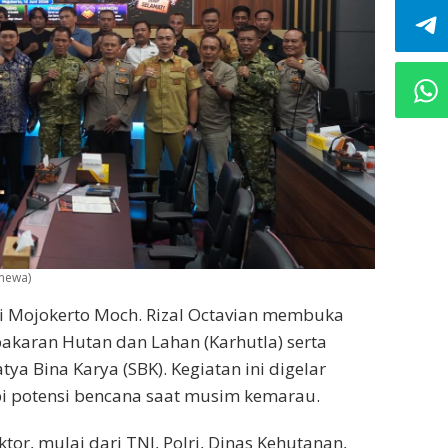
imewa)
i Mojokerto Moch. Rizal Octavian membuka
akaran Hutan dan Lahan (Karhutla) serta
tya Bina Karya (SBK). Kegiatan ini digelar
 potensi bencana saat musim kemarau.
ktor, mulai dari TNI, Polri, Dinas Kehutanan,