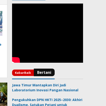
e
Jawa Timur Mantapkan Diri Jadi
Laboratorium Inovasi Pangan Nasional
Pengukuhkan DPN HKTI 2025–2030: Akhiri
Dualisme, Satukan Petani untuk