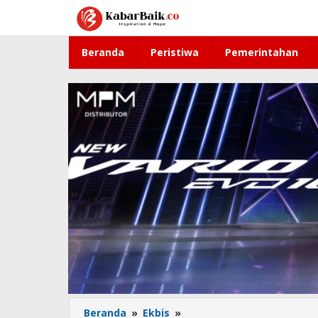
Lewati
ke
konten
Beranda
Peristiwa
Pemerintahan
Beranda
»
Ekbis
»
APPBI