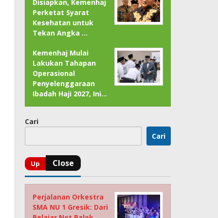
Disiapkan, Kemenhaj
Perketat Syarat
Kesehatan untuk
Tekan Angka …
Kemenhaj Mulai
Lakukan Tahapan
Operasional
Penyelenggaraan
Ibadah Haji 2027, Ini…
Cari
Cari
Perjalanan Orkestra
SMA NU 1 Gresik: Dari
Belajar Not Balok