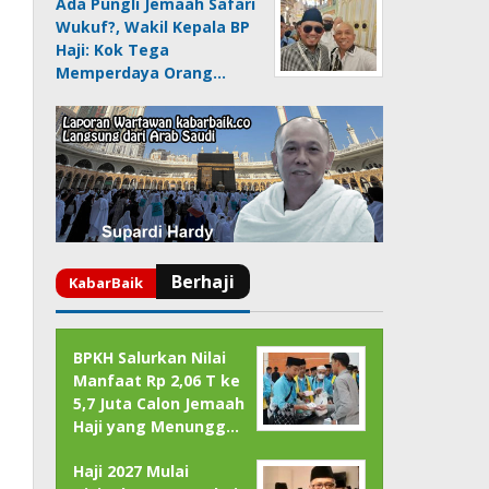
Ada Pungli Jemaah Safari
Wukuf?, Wakil Kepala BP
Haji: Kok Tega
Memperdaya Orang…
BPKH Salurkan Nilai
Manfaat Rp 2,06 T ke
5,7 Juta Calon Jemaah
Haji yang Menungg…
Haji 2027 Mulai