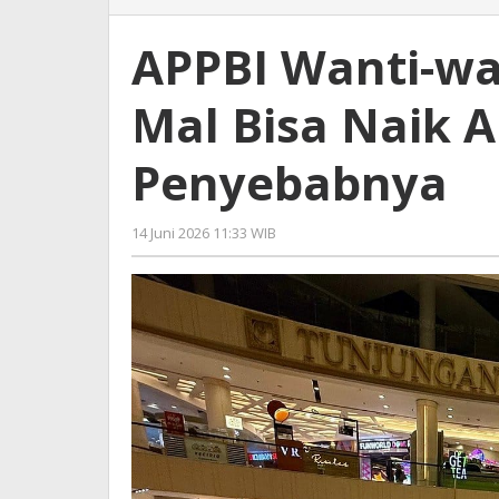
Wanti-
wanti
APPBI Wanti-wa
Harga
Barang
Mal Bisa Naik Ak
di
Mal
Bisa
Penyebabnya
Naik
Akhir
2026,
14 Juni 2026 11:33 WIB
oleh
Ini
Imam
Penyebabnya
WD