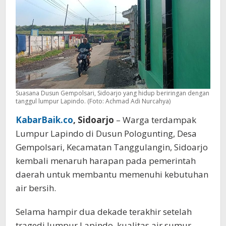
Air
Bersih
Suasana Dusun Gempolsari, Sidoarjo yang hidup beriringan dengan
tanggul lumpur Lapindo. (Foto: Achmad Adi Nurcahya)
KabarBaik.co
, Sidoarjo
– Warga terdampak
Lumpur Lapindo di Dusun Pologunting, Desa
Gempolsari, Kecamatan Tanggulangin, Sidoarjo
kembali menaruh harapan pada pemerintah
daerah untuk membantu memenuhi kebutuhan
air bersih.
Selama hampir dua dekade terakhir setelah
tragedi lumpur Lapindo, kualitas air sumur