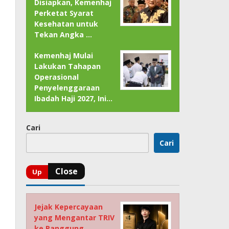
Disiapkan, Kemenhaj
Perketat Syarat
Kesehatan untuk
Tekan Angka …
Kemenhaj Mulai
Lakukan Tahapan
Operasional
Penyelenggaraan
Ibadah Haji 2027, Ini…
Cari
Cari
Jejak Kepercayaan
yang Mengantar TRIV
ke Panggung