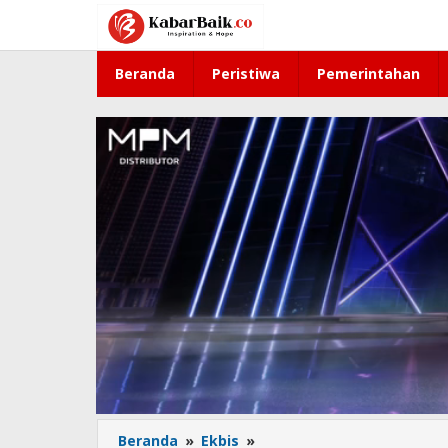
Lewati
ke
konten
Beranda
Peristiwa
Pemerintahan
Beranda
»
Ekbis
»
Kinerja