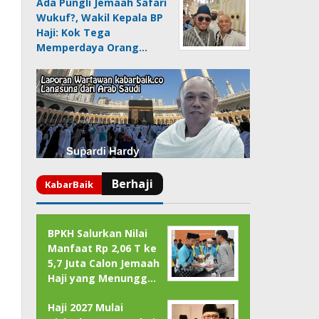
Ada Pungli Jemaah Safari
Wukuf?, Wakil Kepala BP
Haji: Kok Tega
Memperdaya Orang…
BPKH Salurkan Nilai
Manfaat Rp 2,06 T ke
5,7 Juta Calon Jemaah
Haji yang Menungg…
Haji 2027 Mulai