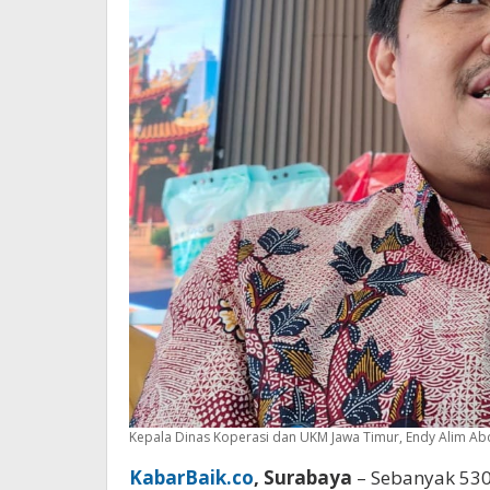
Kepala Dinas Koperasi dan UKM Jawa Timur, Endy Alim Abdi
KabarBaik.co
, Surabaya
– Sebanyak 530