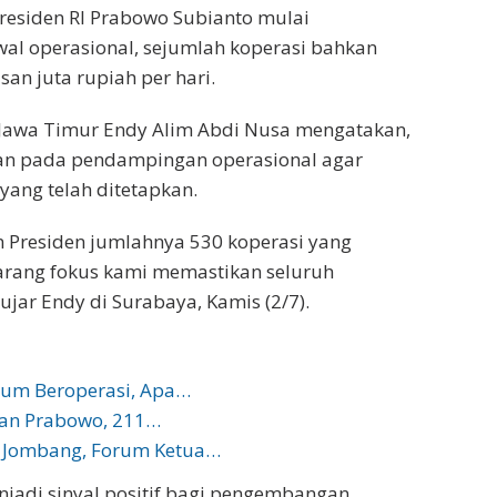
Presiden RI Prabowo Subianto mulai
awal operasional, sejumlah koperasi bahkan
 juta rupiah per hari.
 Jawa Timur Endy Alim Abdi Nusa mengatakan,
ian pada pendampingan operasional agar
 yang telah ditetapkan.
n Presiden jumlahnya 530 koperasi yang
karang fokus kami memastikan seluruh
ujar Endy di Surabaya, Kamis (2/7).
lum Beroperasi, Apa…
kan Prabowo, 211…
 Jombang, Forum Ketua…
njadi sinyal positif bagi pengembangan