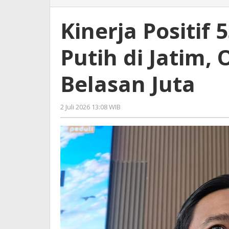
Positif
530
Kinerja Positif
Koperasi
Merah
Putih di Jatim
Putih
di
Jatim,
Belasan Juta
Omzet
Harian
Tembus
2 Juli 2026 13:08 WIB
oleh
Belasan
Imam
Juta
WD