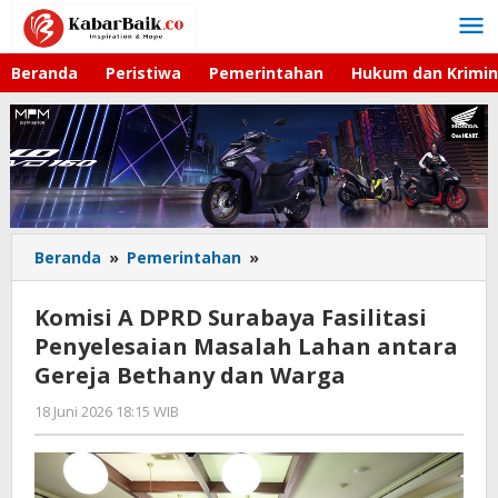
Lewati
ke
konten
Beranda
Peristiwa
Pemerintahan
Hukum dan Krimin
Beranda
»
Pemerintahan
»
Komisi
A
DPRD
Komisi A DPRD Surabaya Fasilitasi
Surabaya
Penyelesaian Masalah Lahan antara
Fasilitasi
Gereja Bethany dan Warga
Penyelesaian
Masalah
18 Juni 2026 18:15 WIB
oleh
Lahan
Imam
antara
WD
Gereja
Bethany