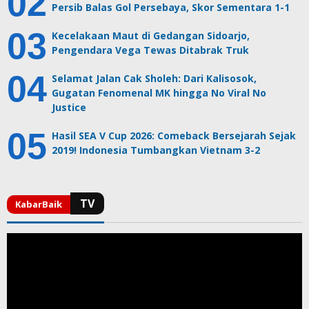
Persib Balas Gol Persebaya, Skor Sementara 1-1
Kecelakaan Maut di Gedangan Sidoarjo,
Pengendara Vega Tewas Ditabrak Truk
Selamat Jalan Cak Sholeh: Dari Kalisosok,
Gugatan Fenomenal MK hingga No Viral No
Justice
Hasil SEA V Cup 2026: Comeback Bersejarah Sejak
2019! Indonesia Tumbangkan Vietnam 3-2