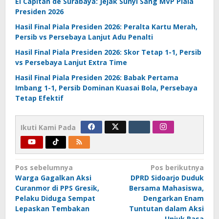
El Capitan de Surabaya: Jejak Sunyi Sang MVP Piala
Presiden 2026
Hasil Final Piala Presiden 2026: Peralta Kartu Merah,
Persib vs Persebaya Lanjut Adu Penalti
Hasil Final Piala Presiden 2026: Skor Tetap 1-1, Persib
vs Persebaya Lanjut Extra Time
Hasil Final Piala Presiden 2026: Babak Pertama
Imbang 1-1, Persib Dominan Kuasai Bola, Persebaya
Tetap Efektif
Ikuti Kami Pada
Navigasi
Pos sebelumnya
Pos berikutnya
Warga Gagalkan Aksi
DPRD Sidoarjo Duduk
pos
Curanmor di PPS Gresik,
Bersama Mahasiswa,
Pelaku Diduga Sempat
Dengarkan Enam
Lepaskan Tembakan
Tuntutan dalam Aksi
Unjuk Rasa