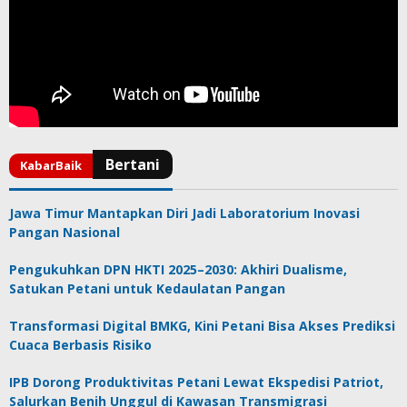
Jawa Timur Mantapkan Diri Jadi Laboratorium Inovasi
Pangan Nasional
Pengukuhkan DPN HKTI 2025–2030: Akhiri Dualisme,
Satukan Petani untuk Kedaulatan Pangan
Transformasi Digital BMKG, Kini Petani Bisa Akses Prediksi
Cuaca Berbasis Risiko
IPB Dorong Produktivitas Petani Lewat Ekspedisi Patriot,
Salurkan Benih Unggul di Kawasan Transmigrasi