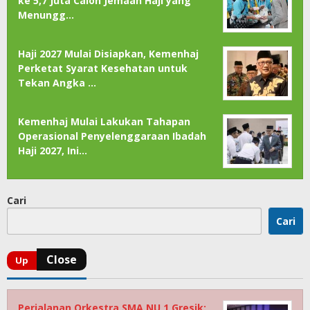
ke 5,7 Juta Calon Jemaah Haji yang
Menungg…
Haji 2027 Mulai Disiapkan, Kemenhaj
Perketat Syarat Kesehatan untuk
Tekan Angka …
Kemenhaj Mulai Lakukan Tahapan
Operasional Penyelenggaraan Ibadah
Haji 2027, Ini…
Cari
Cari
Perjalanan Orkestra SMA NU 1 Gresik: