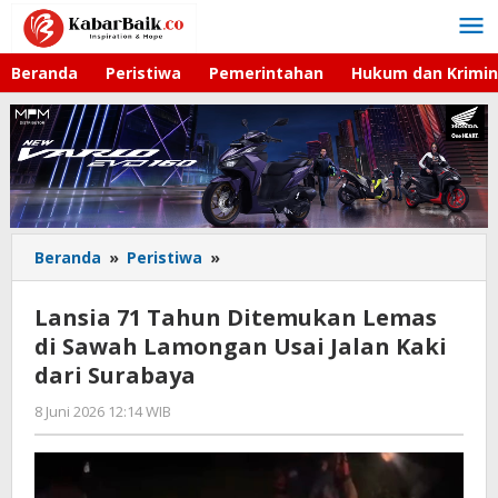
Lewati
ke
konten
Beranda
Peristiwa
Pemerintahan
Hukum dan Krimin
Beranda
»
Peristiwa
»
Lansia
71
Tahun
Lansia 71 Tahun Ditemukan Lemas
Ditemukan
di Sawah Lamongan Usai Jalan Kaki
Lemas
dari Surabaya
di
Sawah
8 Juni 2026 12:14 WIB
oleh
Lamongan
Andika
Usai
DP
Jalan
Kaki