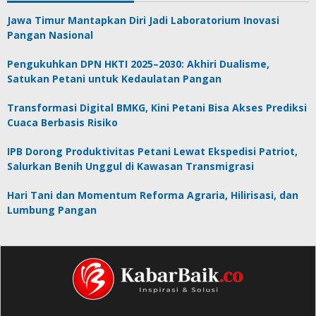
Jawa Timur Mantapkan Diri Jadi Laboratorium Inovasi
Pangan Nasional
Pengukuhkan DPN HKTI 2025–2030: Akhiri Dualisme,
Satukan Petani untuk Kedaulatan Pangan
Transformasi Digital BMKG, Kini Petani Bisa Akses Prediksi
Cuaca Berbasis Risiko
IPB Dorong Produktivitas Petani Lewat Ekspedisi Patriot,
Salurkan Benih Unggul di Kawasan Transmigrasi
Hari Tani dan Momentum Reforma Agraria, Hilirisasi, dan
Lumbung Pangan