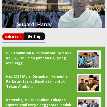
BPKH Salurkan Nilai Manfaat Rp 2,06 T
ke 5,7 Juta Calon Jemaah Haji yang
Menungg…
Haji 2027 Mulai Disiapkan, Kemenhaj
Perketat Syarat Kesehatan untuk
Tekan Angka …
Kemenhaj Mulai Lakukan Tahapan
Operasional Penyelenggaraan Ibadah